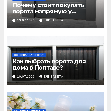
Почему стоит покупать
ворота напрямую у
производителя
13.07.2026
ЕЛИЗАВЕТА
ОСНОВНАЯ КАТЕГОРИЯ
Как выбрать ворота для
дома в Полтаве?
10.07.2026
ЕЛИЗАВЕТА