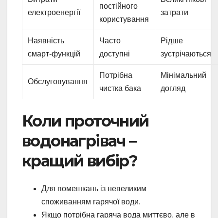
постійного
електроенергії
затрати
користування
Наявність
Часто
Рідше
смарт-функцій
доступні
зустрічаються
Потрібна
Мінімальний
Обслуговування
чистка бака
догляд
Коли проточний
водонагрівач –
кращий вибір?
Для помешкань із невеликим
споживанням гарячої води.
Якщо потрібна гаряча вода миттєво, але в