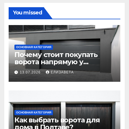
You missed
ОСНОВНАЯ КАТЕГОРИЯ
Почему стоит покупать
ворота напрямую у
производителя
13.07.2026
ЕЛИЗАВЕТА
ОСНОВНАЯ КАТЕГОРИЯ
Как выбрать ворота для
дома в Полтаве?