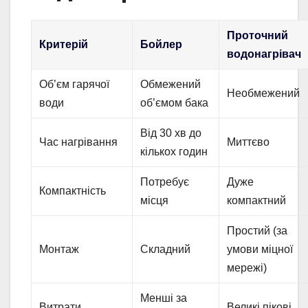
Проточний
Критерій
Бойлер
водонагрівач
Об’єм гарячої
Обмежений
Необмежений
води
об’ємом бака
Від 30 хв до
Час нагрівання
Миттєво
кількох годин
Потребує
Дуже
Компактність
місця
компактний
Простий (за
Монтаж
Складний
умови міцної
мережі)
Менші за
Витрати
Великі пікові