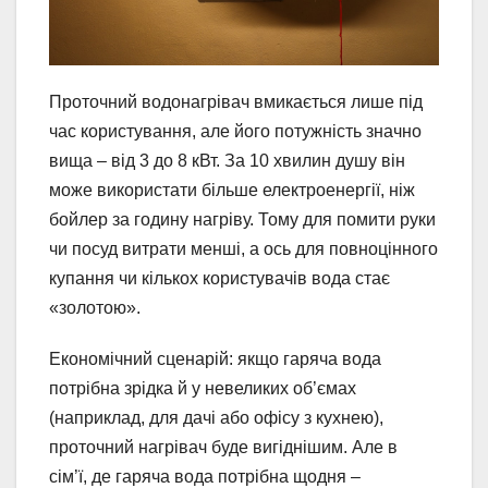
Проточний водонагрівач вмикається лише під
час користування, але його потужність значно
вища – від 3 до 8 кВт. За 10 хвилин душу він
може використати більше електроенергії, ніж
бойлер за годину нагріву. Тому для помити руки
чи посуд витрати менші, а ось для повноцінного
купання чи кількох користувачів вода стає
«золотою».
Економічний сценарій: якщо гаряча вода
потрібна зрідка й у невеликих об’ємах
(наприклад, для дачі або офісу з кухнею),
проточний нагрівач буде вигіднішим. Але в
сім’ї, де гаряча вода потрібна щодня –