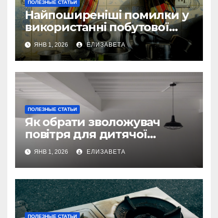
ПОЛЕЗНЫЕ СТАТЬИ
Найпоширеніші помилки у
використанні побутової
техніки — та як їх уникнути
ЯНВ 1, 2026
ЕЛИЗАВЕТА
ПОЛЕЗНЫЕ СТАТЬИ
Як обрати зволожувач
повітря для дитячої
кімнати
ЯНВ 1, 2026
ЕЛИЗАВЕТА
ПОЛЕЗНЫЕ СТАТЬИ