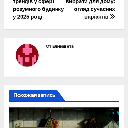
трендів у сфері
вибрати для дому:
по
розумного будинку
огляд сучасних
записям
у 2025 році
варіантів
От
Елизавета
Похожая запись