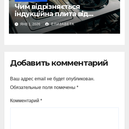
Чим відрізняється
індукційна плита від
електричної: переваги та
ЯНВ 1, 2026
ЕЛИЗАВЕТА
недоліки
Добавить комментарий
Ваш адрес email не будет опубликован.
Обязательные поля помечены
*
Комментарий
*