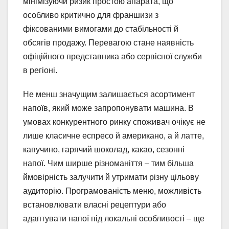
мінімізуючи ризик простою апарата, що
особливо критично для франшизи з
фіксованими вимогами до стабільності й
обсягів продажу. Перевагою стане наявність
офіційного представника або сервісної служби
в регіоні.
Не менш значущим залишається асортимент
напоїв, який може запропонувати машина. В
умовах конкурентного ринку споживач очікує не
лише класичне еспресо й американо, а й латте,
капучино, гарячий шоколад, какао, сезонні
напої. Чим ширше різноманіття – тим більша
ймовірність залучити й утримати різну цільову
аудиторію. Програмованість меню, можливість
встановлювати власні рецептури або
адаптувати напої під локальні особливості – ще