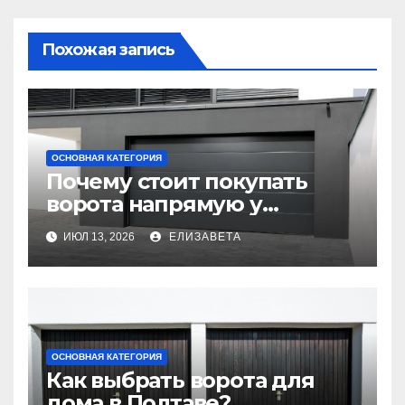
Похожая запись
ОСНОВНАЯ КАТЕГОРИЯ
Почему стоит покупать
ворота напрямую у
производителя
ИЮЛ 13, 2026
ЕЛИЗАВЕТА
ОСНОВНАЯ КАТЕГОРИЯ
Как выбрать ворота для
дома в Полтаве?