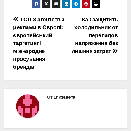
Навигация
ТОП 3 агентств з
Как защитить
реклами в Європі:
холодильник от
по
європейський
перепадов
записям
таргетинг і
напряжения без
міжнародне
лишних затрат
просування
брендів
От
Елизавета