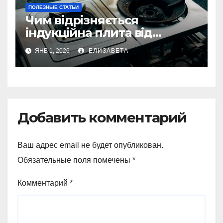
ПОЛЕЗНЫЕ СТАТЬИ
Чим відрізняється
індукційна плита від
електричної: переваги та
ЯНВ 1, 2026
ЕЛИЗАВЕТА
недоліки
Добавить комментарий
Ваш адрес email не будет опубликован.
Обязательные поля помечены
*
Комментарий
*