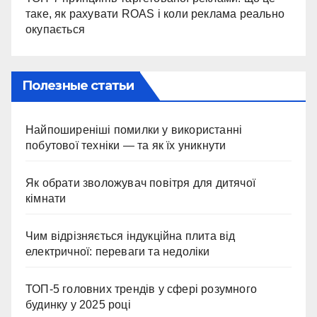
таке, як рахувати ROAS і коли реклама реально
окупається
Полезные статьи
Найпоширеніші помилки у використанні
побутової техніки — та як їх уникнути
Як обрати зволожувач повітря для дитячої
кімнати
Чим відрізняється індукційна плита від
електричної: переваги та недоліки
ТОП-5 головних трендів у сфері розумного
будинку у 2025 році