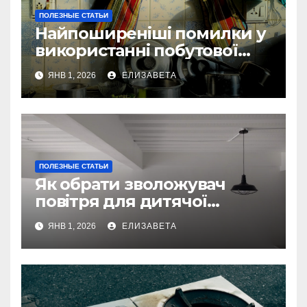
ПОЛЕЗНЫЕ СТАТЬИ
Найпоширеніші помилки у
використанні побутової
техніки — та як їх уникнути
ЯНВ 1, 2026
ЕЛИЗАВЕТА
ПОЛЕЗНЫЕ СТАТЬИ
Як обрати зволожувач
повітря для дитячої
кімнати
ЯНВ 1, 2026
ЕЛИЗАВЕТА