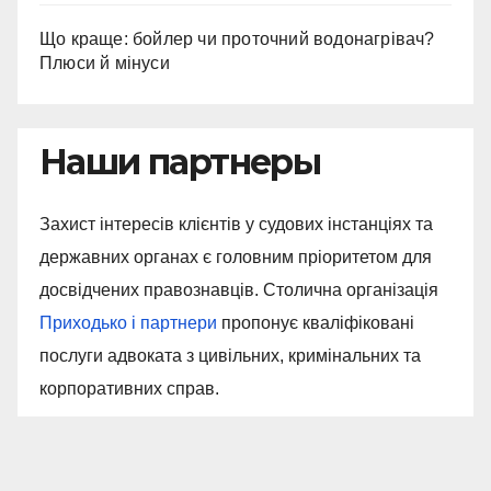
Що краще: бойлер чи проточний водонагрівач?
Плюси й мінуси
Наши партнеры
Захист інтересів клієнтів у судових інстанціях та
державних органах є головним пріоритетом для
досвідчених правознавців. Столична організація
Приходько і партнери
пропонує кваліфіковані
послуги адвоката з цивільних, кримінальних та
корпоративних справ.