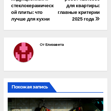
по
стеклокерамическ
для квартиры:
записям
ой плиты: что
главные критерии
лучше для кухни
2025 года
От
Елизавета
Похожая запись