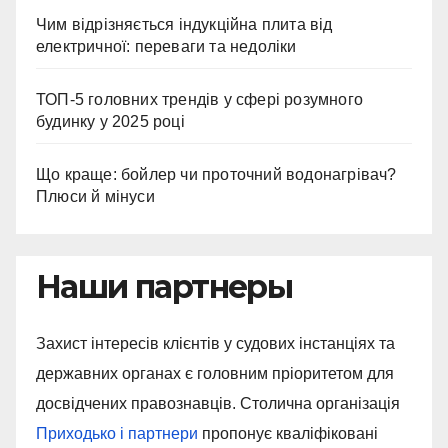
Чим відрізняється індукційна плита від
електричної: переваги та недоліки
ТОП-5 головних трендів у сфері розумного
будинку у 2025 році
Що краще: бойлер чи проточний водонагрівач?
Плюси й мінуси
Наши партнеры
Захист інтересів клієнтів у судових інстанціях та
державних органах є головним пріоритетом для
досвідчених правознавців. Столична організація
Приходько і партнери
пропонує кваліфіковані