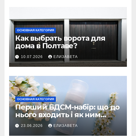
ОСНОВНАЯ КАТЕГОРИЯ
Как выбрать ворота для
дома в Полтаве?
10.07.2026
ЕЛИЗАВЕТА
ОСНОВНАЯ КАТЕГОРИЯ
Перший БДСМ-набір: що до
нього входить і як ним
користуватися
23.06.2026
ЕЛИЗАВЕТА