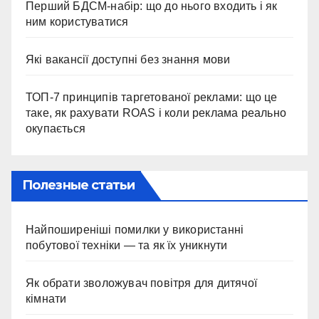
Перший БДСМ-набір: що до нього входить і як
ним користуватися
Які вакансії доступні без знання мови
ТОП-7 принципів таргетованої реклами: що це
таке, як рахувати ROAS і коли реклама реально
окупається
Полезные статьи
Найпоширеніші помилки у використанні
побутової техніки — та як їх уникнути
Як обрати зволожувач повітря для дитячої
кімнати