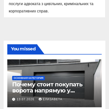
послуги адвоката з цивільних, кримінальних та
корпоративних справ.
You missed
ОСНОВНАЯ КАТЕГОРИЯ
Почему стоит покупать
ворота напрямую у
производителя
13.07.2026
ЕЛИЗАВЕТА