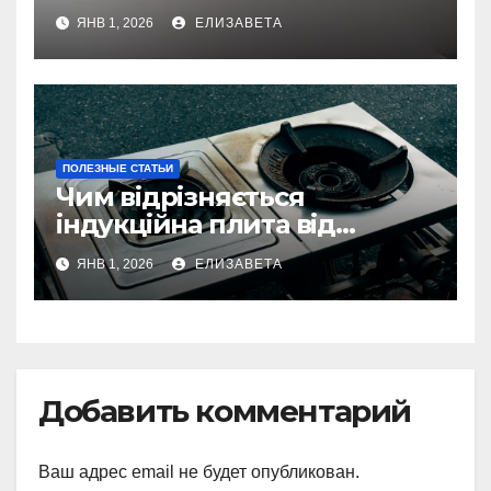
кімнати
ЯНВ 1, 2026
ЕЛИЗАВЕТА
ПОЛЕЗНЫЕ СТАТЬИ
Чим відрізняється
індукційна плита від
електричної: переваги та
ЯНВ 1, 2026
ЕЛИЗАВЕТА
недоліки
Добавить комментарий
Ваш адрес email не будет опубликован.