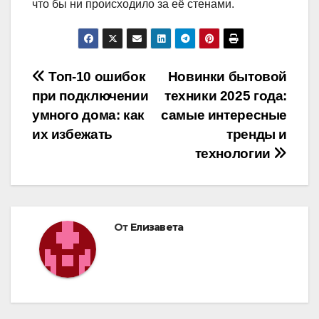
что бы ни происходило за её стенами.
Навигация
Топ-10 ошибок
Новинки бытовой
при подключении
техники 2025 года:
по
умного дома: как
самые интересные
записям
их избежать
тренды и
технологии
От
Елизавета