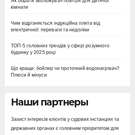
Як обрати зволожувач повітря для дитячої
кімнати
Чим відрізняється індукційна плита від
електричної: переваги та недоліки
ТОП-5 головних трендів у сфері розумного
будинку у 2025 році
Що краще: бойлер чи проточний водонагрівач?
Плюси й мінуси
Наши партнеры
Захист інтересів клієнтів у судових інстанціях та
державних органах є головним пріоритетом для