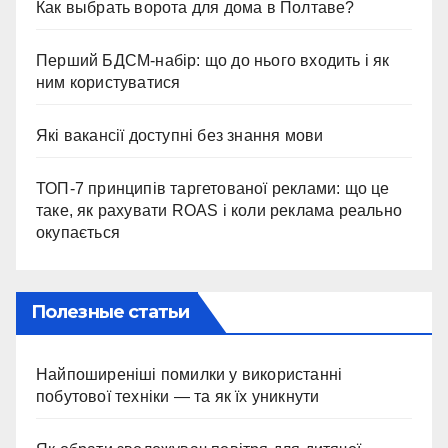
Как выбрать ворота для дома в Полтаве?
Перший БДСМ-набір: що до нього входить і як
ним користуватися
Які вакансії доступні без знання мови
ТОП-7 принципів таргетованої реклами: що це
таке, як рахувати ROAS і коли реклама реально
окупається
Полезные статьи
Найпоширеніші помилки у використанні
побутової техніки — та як їх уникнути