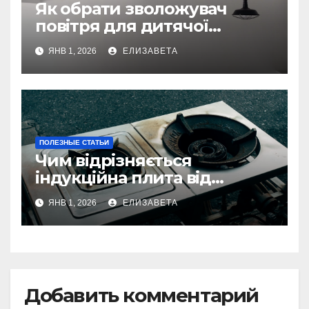
Як обрати зволожувач
повітря для дитячої
кімнати
ЯНВ 1, 2026
ЕЛИЗАВЕТА
ПОЛЕЗНЫЕ СТАТЬИ
Чим відрізняється
індукційна плита від
електричної: переваги та
ЯНВ 1, 2026
ЕЛИЗАВЕТА
недоліки
Добавить комментарий