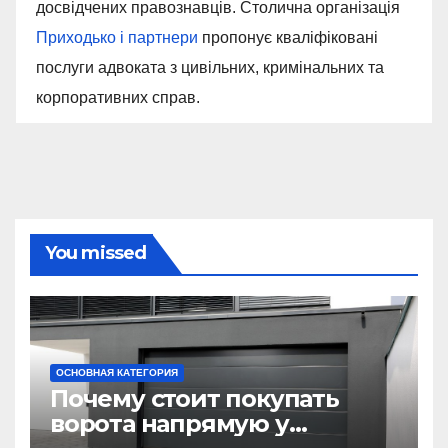
досвідчених правознавців. Столична організація
Приходько і партнери
пропонує кваліфіковані
послуги адвоката з цивільних, кримінальних та
корпоративних справ.
You missed
ОСНОВНАЯ КАТЕГОРИЯ
Почему стоит покупать
ворота напрямую у