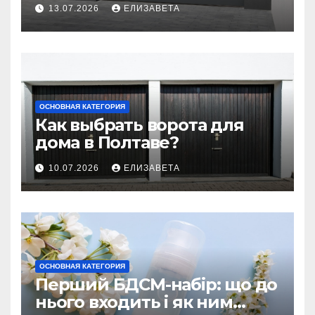
производителя
13.07.2026
ЕЛИЗАВЕТА
ОСНОВНАЯ КАТЕГОРИЯ
Как выбрать ворота для
дома в Полтаве?
10.07.2026
ЕЛИЗАВЕТА
ОСНОВНАЯ КАТЕГОРИЯ
Перший БДСМ-набір: що до
нього входить і як ним