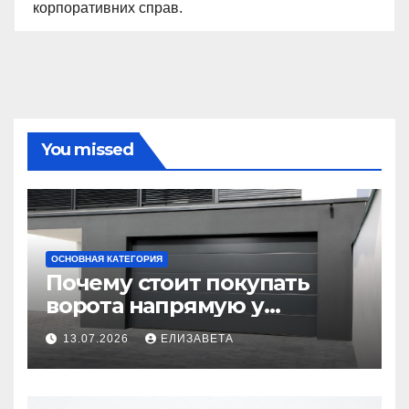
корпоративних справ.
You missed
ОСНОВНАЯ КАТЕГОРИЯ
Почему стоит покупать
ворота напрямую у
производителя
13.07.2026
ЕЛИЗАВЕТА