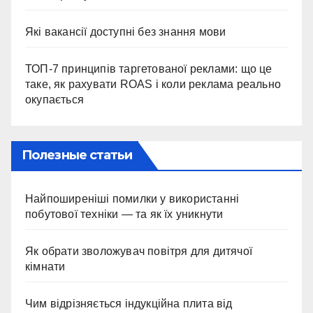
Які вакансії доступні без знання мови
ТОП-7 принципів таргетованої реклами: що це
таке, як рахувати ROAS і коли реклама реально
окупається
Полезные статьи
Найпоширеніші помилки у використанні
побутової техніки — та як їх уникнути
Як обрати зволожувач повітря для дитячої
кімнати
Чим відрізняється індукційна плита від