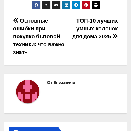
Навигация
Основные
ТОП-10 лучших
ошибки при
умных колонок
по
покупке бытовой
для дома 2025
записям
техники: что важно
знать
От
Елизавета