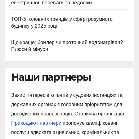
електричної: переваги та недоліки
ТОП-5 головних трендів у сфері розумного
будинку у 2025 році
Що краще: бойлер чи проточний водонагрівач?
Плюси й мінуси
Наши партнеры
Захист інтересів клієнтів у судових інстанціях та
державних органах є головним пріоритетом для
досвідчених правознавців. Столична організація
Приходько і партнери
пропонує кваліфіковані
послуги адвоката з цивільних, кримінальних та