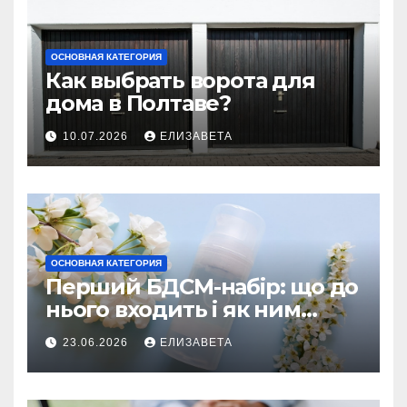
ОСНОВНАЯ КАТЕГОРИЯ
Как выбрать ворота для
дома в Полтаве?
10.07.2026
ЕЛИЗАВЕТА
ОСНОВНАЯ КАТЕГОРИЯ
Перший БДСМ-набір: що до
нього входить і як ним
користуватися
23.06.2026
ЕЛИЗАВЕТА