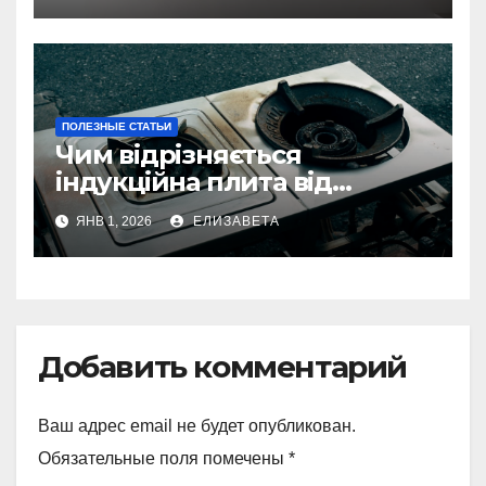
ПОЛЕЗНЫЕ СТАТЬИ
Чим відрізняється
індукційна плита від
електричної: переваги та
ЯНВ 1, 2026
ЕЛИЗАВЕТА
недоліки
Добавить комментарий
Ваш адрес email не будет опубликован.
Обязательные поля помечены
*