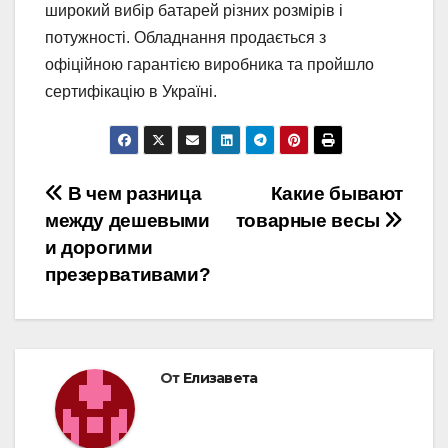
широкий вибір батарей різних розмірів і
потужності. Обладнання продається з
офіційною гарантією виробника та пройшло
сертифікацію в Україні.
Навигация
В чем разница
Какие бывают
между дешевыми
товарные весы
по
и дорогими
записям
презервативами?
От
Елизавета