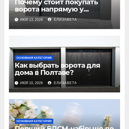
Почему стоит покупать
ворота напрямую у
производителя
ИЮЛ 13, 2026
ЕЛИЗАВЕТА
ОСНОВНАЯ КАТЕГОРИЯ
Как выбрать ворота для
дома в Полтаве?
ИЮЛ 10, 2026
ЕЛИЗАВЕТА
ОСНОВНАЯ КАТЕГОРИЯ
Перший БДСМ-набір: що до