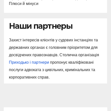
Плюси й мінуси
Наши партнеры
Захист інтересів клієнтів у судових інстанціях та
державних органах є головним пріоритетом для
досвідчених правознавців. Столична організація
Приходько і партнери
пропонує кваліфіковані
послуги адвоката з цивільних, кримінальних та
корпоративних справ.