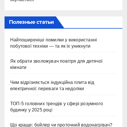
Полезные статьи
Найпоширеніші помилки у використанні
побутової техніки — та як їх уникнути
Як обрати зволожувач повітря для дитячої
кімнати
Чим відрізняється індукційна плита від
електричної: переваги та недоліки
ТОП-5 головних трендів у сфері розумного
будинку у 2025 році
Що краще: бойлер чи проточний водонагрівач?