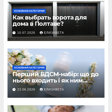
ОСНОВНАЯ КАТЕГОРИЯ
Как выбрать ворота для
дома в Полтаве?
10.07.2026
ЕЛИЗАВЕТА
ОСНОВНАЯ КАТЕГОРИЯ
Перший БДСМ-набір: що до
нього входить і як ним
користуватися
23.06.2026
ЕЛИЗАВЕТА