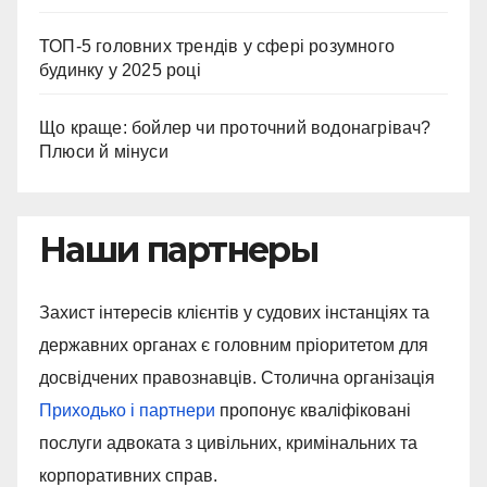
ТОП-5 головних трендів у сфері розумного
будинку у 2025 році
Що краще: бойлер чи проточний водонагрівач?
Плюси й мінуси
Наши партнеры
Захист інтересів клієнтів у судових інстанціях та
державних органах є головним пріоритетом для
досвідчених правознавців. Столична організація
Приходько і партнери
пропонує кваліфіковані
послуги адвоката з цивільних, кримінальних та
корпоративних справ.