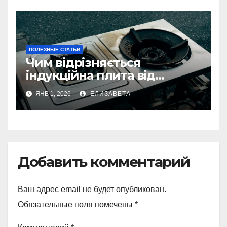
ПОЛЕЗНЫЕ СТАТЬИ
Чим відрізняється
індукційна плита від
електричної: переваги та
ЯНВ 1, 2026
ЕЛИЗАВЕТА
недоліки
Добавить комментарий
Ваш адрес email не будет опубликован.
Обязательные поля помечены
*