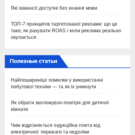
Які вакансії доступні без знання мови
ТОП-7 принципів таргетованої реклами: що це
таке, як рахувати ROAS і коли реклама реально
окупається
Полезные статьи
Найпоширеніші помилки у використанні
побутової техніки — та як їх уникнути
Як обрати зволожувач повітря для дитячої
кімнати
Чим відрізняється індукційна плита від
електричної: переваги та недоліки