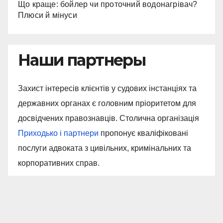
Що краще: бойлер чи проточний водонагрівач?
Плюси й мінуси
Наши партнеры
Захист інтересів клієнтів у судових інстанціях та
державних органах є головним пріоритетом для
досвідчених правознавців. Столична організація
Приходько і партнери
пропонує кваліфіковані
послуги адвоката з цивільних, кримінальних та
корпоративних справ.