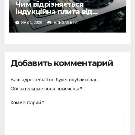
Чим відрізняється
індукційна плита від
електричної: переваги та
ЯНВ 1, 2026
ЕЛИЗАВЕТА
недоліки
Добавить комментарий
Ваш адрес email не будет опубликован.
Обязательные поля помечены
*
Комментарий
*