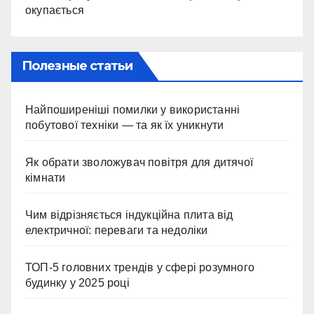
окупається
Полезные статьи
Найпоширеніші помилки у використанні
побутової техніки — та як їх уникнути
Як обрати зволожувач повітря для дитячої
кімнати
Чим відрізняється індукційна плита від
електричної: переваги та недоліки
ТОП-5 головних трендів у сфері розумного
будинку у 2025 році