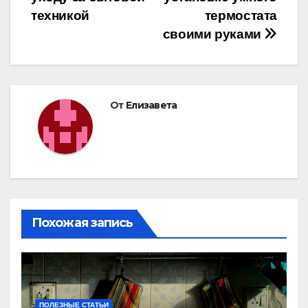
записям
техникой
термостата
своими руками
От
Елизавета
Похожая запись
ПОЛЕЗНЫЕ СТАТЬИ