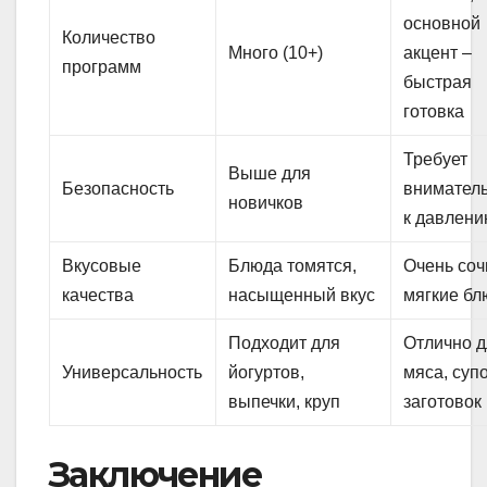
основной
Количество
Много (10+)
акцент –
программ
быстрая
готовка
Требует
Выше для
Безопасность
внимател
новичков
к давлен
Вкусовые
Блюда томятся,
Очень соч
качества
насыщенный вкус
мягкие бл
Подходит для
Отлично 
Универсальность
йогуртов,
мяса, супо
выпечки, круп
заготовок
Заключение