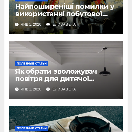
Найпоширеніші помилки у
використанні побутової
техніки — та як їх уникнути
ЯНВ 1, 2026
ЕЛИЗАВЕТА
ПОЛЕЗНЫЕ СТАТЬИ
Як обрати зволожувач
повітря для дитячої
кімнати
ЯНВ 1, 2026
ЕЛИЗАВЕТА
ПОЛЕЗНЫЕ СТАТЬИ