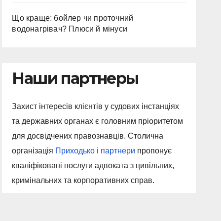
Що краще: бойлер чи проточний
водонагрівач? Плюси й мінуси
Наши партнеры
Захист інтересів клієнтів у судових інстанціях
та державних органах є головним пріоритетом
для досвідчених правознавців. Столична
організація
Приходько і партнери
пропонує
кваліфіковані послуги адвоката з цивільних,
кримінальних та корпоративних справ.