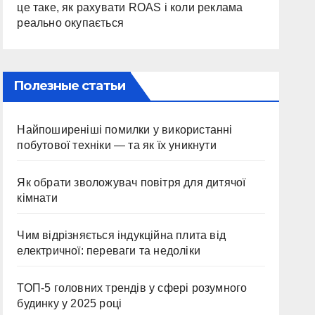
це таке, як рахувати ROAS і коли реклама
реально окупається
Полезные статьи
Найпоширеніші помилки у використанні
побутової техніки — та як їх уникнути
Як обрати зволожувач повітря для дитячої
кімнати
Чим відрізняється індукційна плита від
електричної: переваги та недоліки
ТОП-5 головних трендів у сфері розумного
будинку у 2025 році