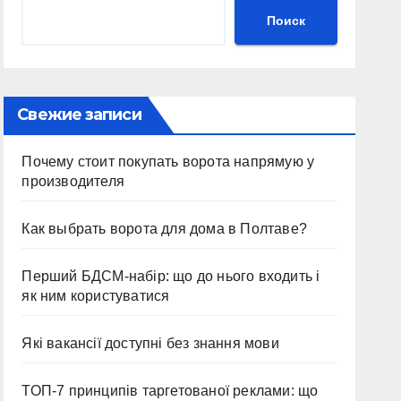
Поиск
Свежие записи
Почему стоит покупать ворота напрямую у
производителя
Как выбрать ворота для дома в Полтаве?
Перший БДСМ-набір: що до нього входить і
як ним користуватися
Які вакансії доступні без знання мови
ТОП-7 принципів таргетованої реклами: що