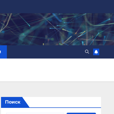
И
Поиск