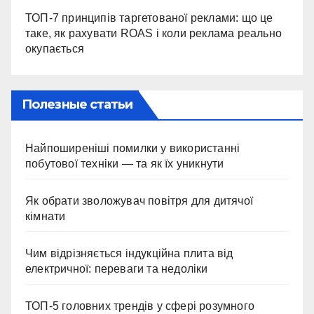
ТОП-7 принципів таргетованої реклами: що це
таке, як рахувати ROAS і коли реклама реально
окупається
Полезные статьи
Найпоширеніші помилки у використанні
побутової техніки — та як їх уникнути
Як обрати зволожувач повітря для дитячої
кімнати
Чим відрізняється індукційна плита від
електричної: переваги та недоліки
ТОП-5 головних трендів у сфері розумного