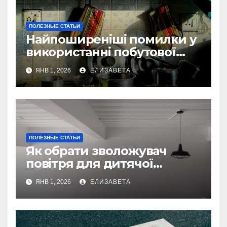
ПОЛЕЗНЫЕ СТАТЬИ
Найпоширеніші помилки у
використанні побутової
техніки — та як їх уникнути
ЯНВ 1, 2026
ЕЛИЗАВЕТА
ПОЛЕЗНЫЕ СТАТЬИ
Як обрати зволожувач
повітря для дитячої
кімнати
ЯНВ 1, 2026
ЕЛИЗАВЕТА