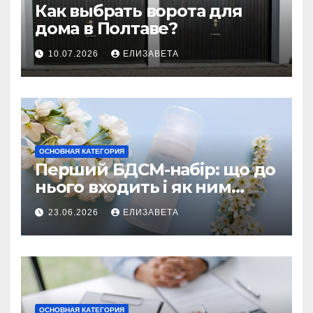
Как выбрать ворота для
дома в Полтаве?
10.07.2026
ЕЛИЗАВЕТА
ОСНОВНАЯ КАТЕГОРИЯ
Перший БДСМ-набір: що до
нього входить і як ним
користуватися
23.06.2026
ЕЛИЗАВЕТА
ОСНОВНАЯ КАТЕГОРИЯ