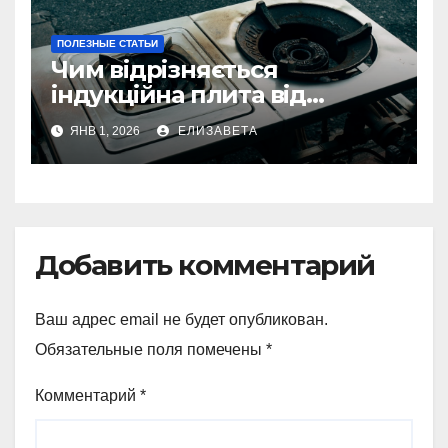
ПОЛЕЗНЫЕ СТАТЬИ
Чим відрізняється
індукційна плита від
електричної: переваги та
ЯНВ 1, 2026
ЕЛИЗАВЕТА
недоліки
Добавить комментарий
Ваш адрес email не будет опубликован.
Обязательные поля помечены
*
Комментарий
*