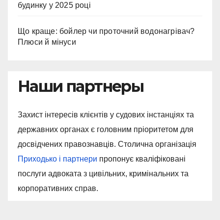
будинку у 2025 році
Що краще: бойлер чи проточний водонагрівач?
Плюси й мінуси
Наши партнеры
Захист інтересів клієнтів у судових інстанціях та
державних органах є головним пріоритетом для
досвідчених правознавців. Столична організація
Приходько і партнери
пропонує кваліфіковані
послуги адвоката з цивільних, кримінальних та
корпоративних справ.