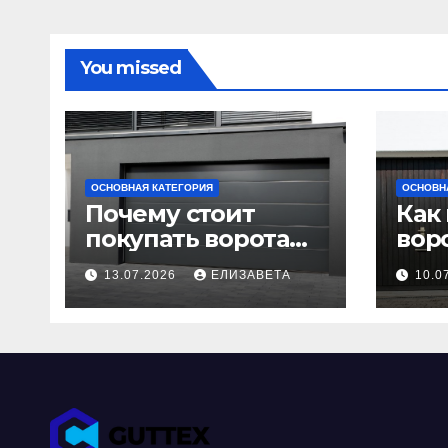
You missed
ОСНОВНАЯ КАТЕГОРИЯ
ОСНОВН
Почему стоит
Как
покупать ворота
вор
напрямую у
Пол
13.07.2026
ЕЛИЗАВЕТА
10.0
производителя