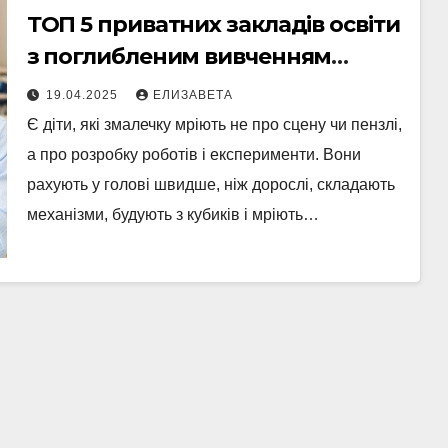
ТОП 5 приватних закладів освіти
з поглибленим вивченням
точних наук у Києві
19.04.2025
ЕЛИЗАВЕТА
Є діти, які змалечку мріють не про сцену чи пензлі,
а про розробку роботів і експерименти. Вони
рахують у голові швидше, ніж дорослі, складають
механізми, будують з кубиків і мріють…