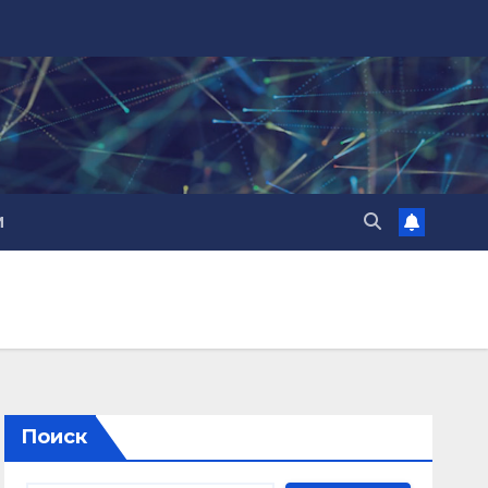
И
Поиск