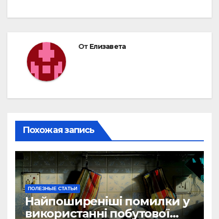
От
Елизавета
Похожая запись
ПОЛЕЗНЫЕ СТАТЬИ
Найпоширеніші помилки у
використанні побутової