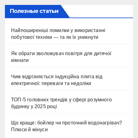
Полезные статьи
Найпоширеніші помилки у використанні
побутової техніки — та як їх уникнути
Як обрати зволожувач повітря для дитячої
кімнати
Чим відрізняється індукційна плита від
електричної: переваги та недоліки
ТОП-5 головних трендів у сфері розумного
будинку у 2025 році
Що краще: бойлер чи проточний водонагрівач?
Плюси й мінуси