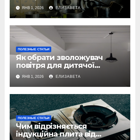
техніки — та як їх уникнути
ЯНВ 1, 2026
ЕЛИЗАВЕТА
ПОЛЕЗНЫЕ СТАТЬИ
Як обрати зволожувач
повітря для дитячої
кімнати
ЯНВ 1, 2026
ЕЛИЗАВЕТА
ПОЛЕЗНЫЕ СТАТЬИ
Чим відрізняється
індукційна плита від