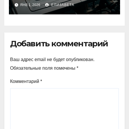
електричної: переваги та
ЯНВ 1, 2026
ЕЛИЗАВЕТА
недоліки
Добавить комментарий
Ваш адрес email не будет опубликован.
Обязательные поля помечены
*
Комментарий
*