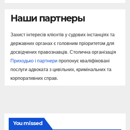
Наши партнеры
Захист інтересів клієнтів у судових інстанціях та
державних органах є головним пріоритетом для
досвідчених правознавців. Столична організація
Приходько і партнери
пропонує кваліфіковані
послуги адвоката з цивільних, кримінальних та
корпоративних справ.
You missed