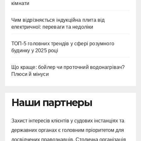
кімнати
Чим відрізняється індукційна плита від
електричної: переваги та недоліки
ТОП-5 головних трендів у сфері розумного
будинку у 2025 році
Що краще: бойлер чи проточний водонагрівач?
Плюси й мінуси
Наши партнеры
Захист інтересів клієнтів у судових інстанціях та
державних органах є головним пріоритетом для
досвідчених правознавців. Столична організація