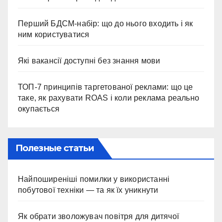
Перший БДСМ-набір: що до нього входить і як
ним користуватися
Які вакансії доступні без знання мови
ТОП-7 принципів таргетованої реклами: що це
таке, як рахувати ROAS і коли реклама реально
окупається
Полезные статьи
Найпоширеніші помилки у використанні
побутової техніки — та як їх уникнути
Як обрати зволожувач повітря для дитячої