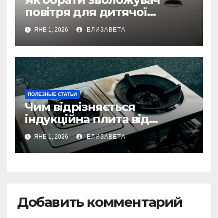
повітря для дитячої
кімнати
ЯНВ 1, 2026
ЕЛИЗАВЕТА
ПОЛЕЗНЫЕ СТАТЬИ
Чим відрізняється
індукційна плита від
електричної: переваги та
ЯНВ 1, 2026
ЕЛИЗАВЕТА
недоліки
Добавить комментарий