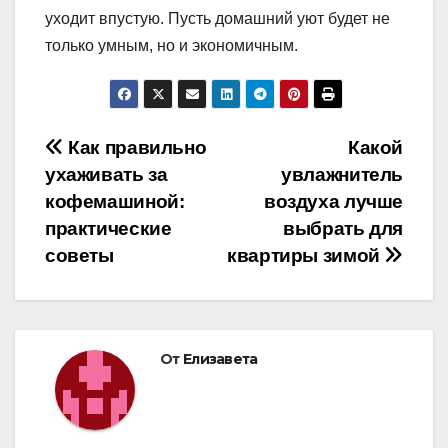
уходит впустую. Пусть домашний уют будет не
только умным, но и экономичным.
Навигация
Как правильно
Какой
ухаживать за
увлажнитель
по
кофемашиной:
воздуха лучше
записям
практические
выбрать для
советы
квартиры зимой
От
Елизавета