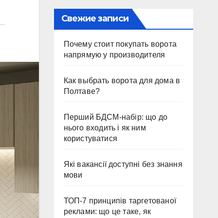
Свежие записи
Почему стоит покупать ворота
напрямую у производителя
Как выбрать ворота для дома в
Полтаве?
Перший БДСМ-набір: що до
нього входить і як ним
користуватися
Які вакансії доступні без знання
мови
ТОП-7 принципів таргетованої
реклами: що це таке, як