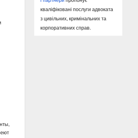
і партнери
пропонує
кваліфіковані послуги адвоката
з цивільних, кримінальних та
и
корпоративних справ.
нты,
меют