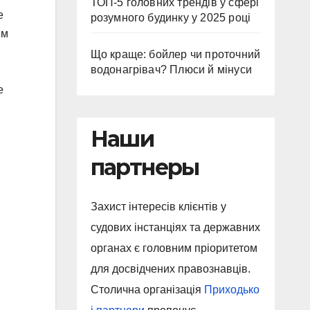
ТОП-5 головних трендів у сфері
е
розумного будинку у 2025 році
ем
Що краще: бойлер чи проточний
водонагрівач? Плюси й мінуси
е
Наши
партнеры
Захист інтересів клієнтів у
судових інстанціях та державних
органах є головним пріоритетом
для досвідчених правознавців.
Столична організація
Приходько