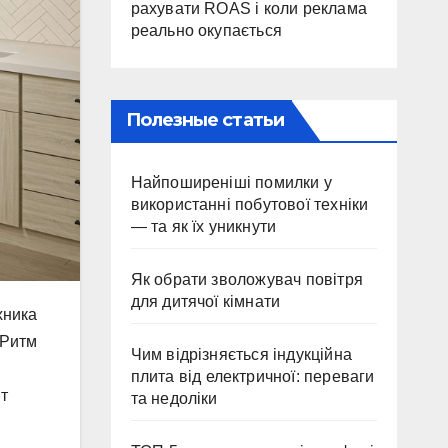
рахувати ROAS і коли реклама
реально окупається
Полезные статьи
Найпоширеніші помилки у
використанні побутової техніки
— та як їх уникнути
Як обрати зволожувач повітря
для дитячої кімнати
хника
 Ритм
Чим відрізняється індукційна
плита від електричної: переваги
т
та недоліки