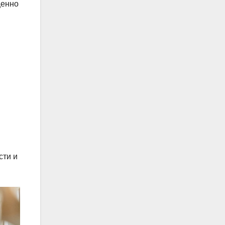
ценно
м
.
сти и