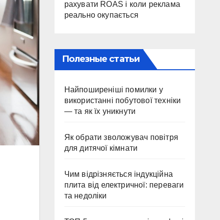
рахувати ROAS і коли реклама
реально окупається
Полезные статьи
Найпоширеніші помилки у
використанні побутової техніки
— та як їх уникнути
Як обрати зволожувач повітря
для дитячої кімнати
Чим відрізняється індукційна
плита від електричної: переваги
та недоліки