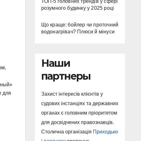
ТОП-5 головних трендів у сфері
розумного будинку у 2025 році
Що краще: бойлер чи проточний
водонагрівач? Плюси й мінуси
Наши
ом,
партнеры
мный»
е для
Захист інтересів клієнтів у
судових інстанціях та державних
органах є головним пріоритетом
для досвідчених правознавців.
Столична організація
Приходько