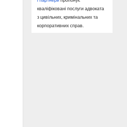
і партнери
пропонує
кваліфіковані послуги адвоката
з цивільних, кримінальних та
корпоративних справ.