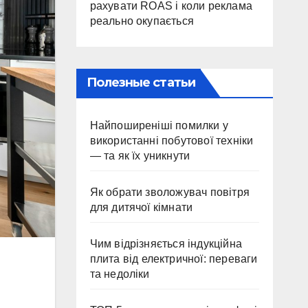
рахувати ROAS і коли реклама
реально окупається
Полезные статьи
Найпоширеніші помилки у
використанні побутової техніки
— та як їх уникнути
Як обрати зволожувач повітря
для дитячої кімнати
Чим відрізняється індукційна
плита від електричної: переваги
та недоліки