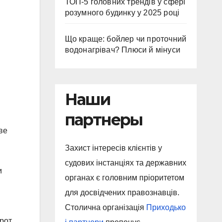
ТОП-5 головних трендів у сфері
розумного будинку у 2025 році
Що краще: бойлер чи проточний
водонагрівач? Плюси й мінуси
Наши
партнеры
ве
Захист інтересів клієнтів у
судових інстанціях та державних
и
органах є головним пріоритетом
для досвідчених правознавців.
Столична організація
Приходько
рот,