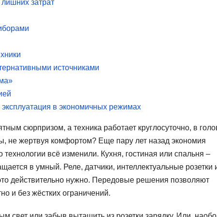
 лишних затрат
иборами
ехники
ьтернативными источниками
ома»
ией
 эксплуатация в экономичных режимах
ятным сюрпризом, а техника работает круглосуточно, в голо
ы, не жертвуя комфортом? Еще пару лет назад экономия
 технологии всё изменили. Кухня, гостиная или спальня –
ается в умный. Реле, датчики, интеллектуальные розетки 
а это действительно нужно. Передовые решения позволяют
но и без жёстких ограничений.
м свет или забыв вытащить из розетки зарядку. Или, наобо