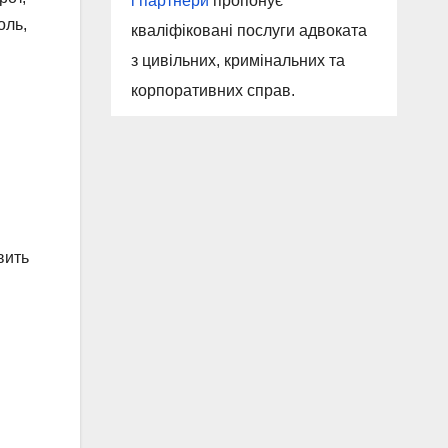
і партнери
пропонує
оль,
кваліфіковані послуги адвоката
з цивільних, кримінальних та
и
корпоративних справ.
вить