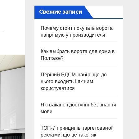
Свежие записи
Почему стоит покупать ворота
напрямую у производителя
Как выбрать ворота для дома в
Полтаве?
Перший БДСМ-набір: що до
нього входить і як ним
користуватися
Які вакансії доступні без знання
мови
ТОП-7 принципів таргетованої
реклами: що це таке, як