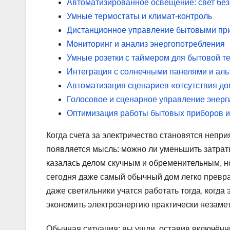
Автоматизированное освещение: свет без
Умные термостаты и климат-контроль
Дистанционное управление бытовыми пр
Мониторинг и анализ энергопотребления
Умные розетки с таймером для бытовой т
Интеграция с солнечными панелями и ал
Автоматизация сценариев «отсутствия д
Голосовое и сценарное управление энерг
Оптимизация работы бытовых приборов и
Когда счета за электричество становятся непри
появляется мысль: можно ли уменьшить затрат
казалась делом скучным и обременительным, но
сегодня даже самый обычный дом легко превращ
даже светильники учатся работать тогда, когд
экономить электроэнергию практически незамет
Обычная ситуация: вы ушли, оставив включённы