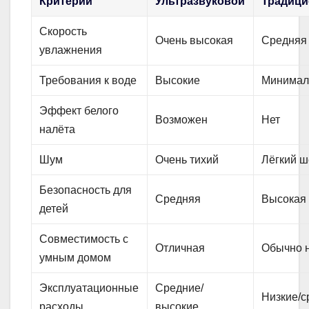
Критерий
Ультразвуковой
Традиц
Скорость
Очень высокая
Средняя
увлажнения
Требования к воде
Высокие
Минимал
Эффект белого
Возможен
Нет
налёта
Шум
Очень тихий
Лёгкий ш
Безопасность для
Средняя
Высокая
детей
Совместимость с
Отличная
Обычно 
умным домом
Эксплуатационные
Средние/
Низкие/с
расходы
высокие