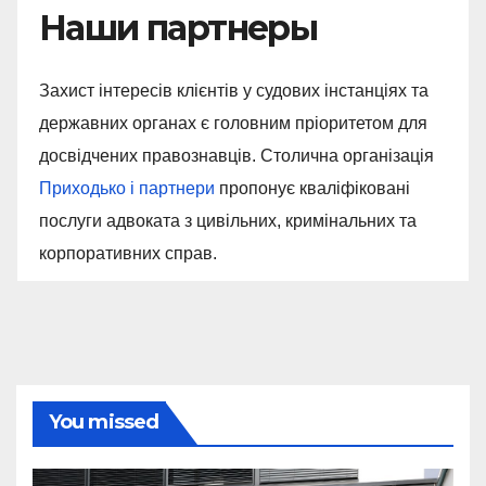
Наши партнеры
Захист інтересів клієнтів у судових інстанціях та
державних органах є головним пріоритетом для
досвідчених правознавців. Столична організація
Приходько і партнери
пропонує кваліфіковані
послуги адвоката з цивільних, кримінальних та
корпоративних справ.
You missed