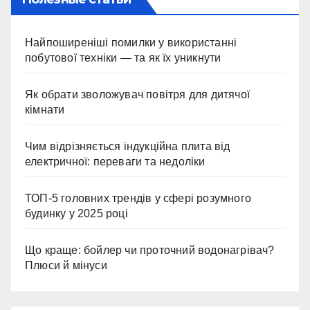
Найпоширеніші помилки у використанні
побутової техніки — та як їх уникнути
Як обрати зволожувач повітря для дитячої
кімнати
Чим відрізняється індукційна плита від
електричної: переваги та недоліки
ТОП-5 головних трендів у сфері розумного
будинку у 2025 році
Що краще: бойлер чи проточний водонагрівач?
Плюси й мінуси