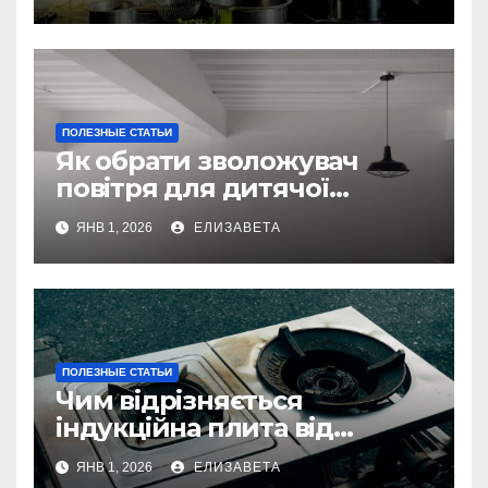
ПОЛЕЗНЫЕ СТАТЬИ
Як обрати зволожувач
повітря для дитячої
кімнати
ЯНВ 1, 2026
ЕЛИЗАВЕТА
ПОЛЕЗНЫЕ СТАТЬИ
Чим відрізняється
індукційна плита від
електричної: переваги та
ЯНВ 1, 2026
ЕЛИЗАВЕТА
недоліки