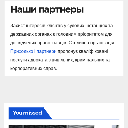
Наши партнеры
Захист інтересів клієнтів у судових інстанціях та
державних органах є головним пріоритетом для
досвідчених правознавців. Столична організація
Приходько і партнери
пропонує кваліфіковані
послуги адвоката з цивільних, кримінальних та
корпоративних справ.
You missed