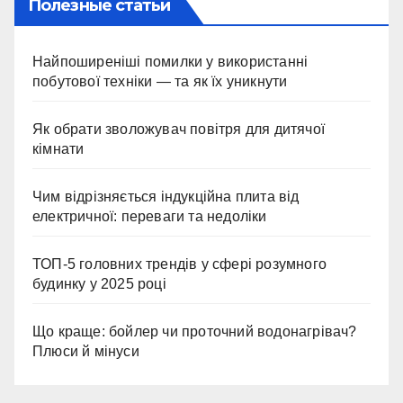
Полезные статьи
Найпоширеніші помилки у використанні
побутової техніки — та як їх уникнути
Як обрати зволожувач повітря для дитячої
кімнати
Чим відрізняється індукційна плита від
електричної: переваги та недоліки
ТОП-5 головних трендів у сфері розумного
будинку у 2025 році
Що краще: бойлер чи проточний водонагрівач?
Плюси й мінуси