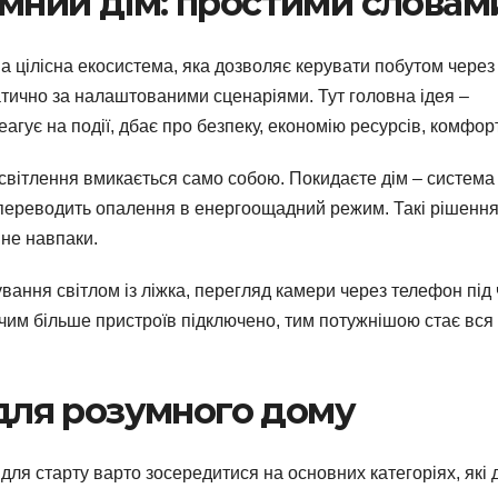
мний дім: простими словам
 а цілісна екосистема, яка дозволяє керувати побутом через
атично за налаштованими сценаріями. Тут головна ідея –
еагує на події, дбає про безпеку, економію ресурсів, комфорт
освітлення вмикається само собою. Покидаєте дім – система
 переводить опалення в енергоощадний режим. Такі рішенн
 не навпаки.
ування світлом із ліжка, перегляд камери через телефон під
 чим більше пристроїв підключено, тим потужнішою стає вся
 для розумного дому
ля старту варто зосередитися на основних категоріях, які 