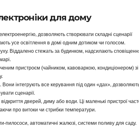
лектроніки для дому
електроенергію, дозволяють створювати складні сценарії
ють усе освітлення в домі одним дотиком чи голосом.
уху. Віддалено стежать за будинком, надсилають сповіщенн
марі.
юченим пристроєм (чайником, кавоваркою, кондиціонером) зі
у.
 Вони інтегрують все керування під один «дах», дозволяют
увати сценарії.
 відкриття дверей, диму або води. Ці маленькі пристрої част
аючи про витоки чи стрибки температури.
и-пилососи, автоматичні жалюзі, системи поливу для саду.