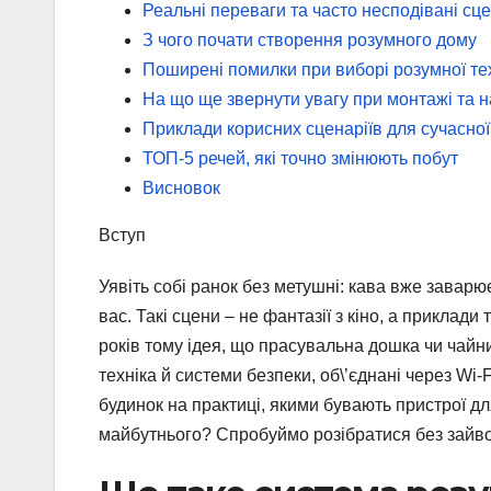
Реальні переваги та часто несподівані сце
З чого почати створення розумного дому
Поширені помилки при виборі розумної те
На що ще звернути увагу при монтажі та 
Приклади корисних сценаріїв для сучасної
ТОП-5 речей, які точно змінюють побут
Висновок
Вступ
Уявіть собі ранок без метушні: кава вже заварю
вас. Такі сцени – не фантазії з кіно, а приклад
років тому ідея, що прасувальна дошка чи чайн
техніка й системи безпеки, об\’єднані через Wi
будинок на практиці, якими бувають пристрої дл
майбутнього? Спробуймо розібратися без зайвої 