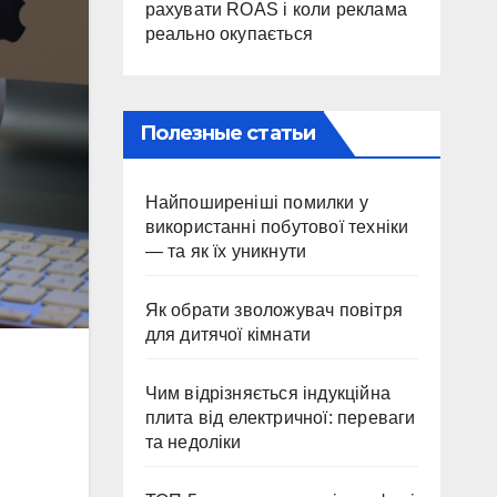
рахувати ROAS і коли реклама
реально окупається
Полезные статьи
Найпоширеніші помилки у
використанні побутової техніки
— та як їх уникнути
Як обрати зволожувач повітря
для дитячої кімнати
Чим відрізняється індукційна
плита від електричної: переваги
та недоліки