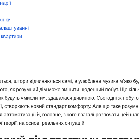
нарії
хніки
налаштуванні
 квартири
ється, штори відчиняються самі, а улюблена музика м’яко бу
и того, як розумний дім може змінити щоденний побут. Ще кіль
ик будуть «мислити», здавалася дивиною. Сьогодні ж побут
-Fi, створюють новий стандарт комфорту. Але що таке розум
я автоматизації й, головне, з чого взагалі розпочати цей шл
теорії, на основі реальних ситуацій.