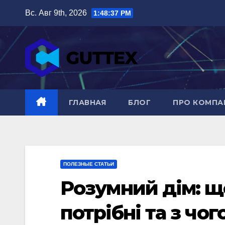
Перейти
Вс. Авг 9th, 2026
1:48:38 PM
к
содержимому
ГЛАВНАЯ
БЛОГ
ПРО КОМП
ПОЛЕЗНЫЕ СТАТЬИ
Розумний дім: що
потрібні та з чог