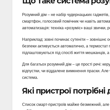
Що таке система розу
Розумний дім – не набір чудернацьких гаджетів,
смартфон, голосовий помічник чи навіть автом
автоматизація: техніка «розуміє» ваші звички, р
Наприклад: зовні починає сутеніти – зовнішнє 
безпеки активується автоматично, а термостат
підлаштовуються під спосіб життя мешканців, а
Для багатьох розумний дім – це прості речі: кер
відпустки, чи віддалене вимкнення праски. Але
система.
Які пристрої потрібні
Список смарт-пристроїв майже безмежний, але д