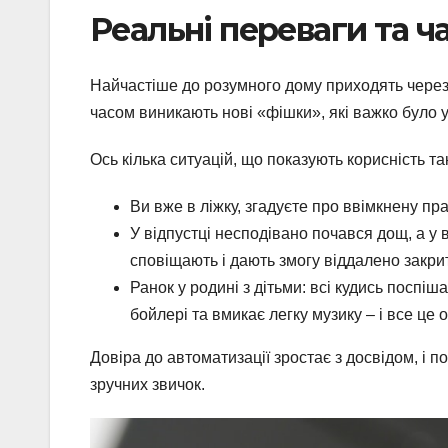
Реальні переваги та ч
Найчастіше до розумного дому приходять через
часом виникають нові «фішки», які важко було у
Ось кілька ситуацій, що показують корисність та
Ви вже в ліжку, згадуєте про ввімкнену пра
У відпустці несподівано почався дощ, а у 
сповіщають і дають змогу віддалено закри
Ранок у родині з дітьми: всі кудись поспіш
бойлері та вмикає легку музику – і все це
Довіра до автоматизації зростає з досвідом, і п
зручних звичок.