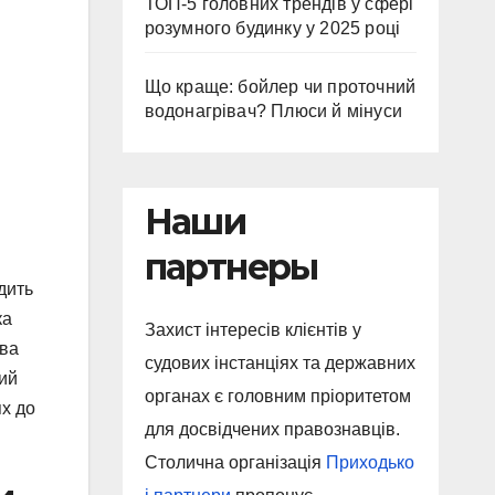
ТОП-5 головних трендів у сфері
розумного будинку у 2025 році
Що краще: бойлер чи проточний
водонагрівач? Плюси й мінуси
Наши
партнеры
дить
ка
Захист інтересів клієнтів у
ова
судових інстанціях та державних
ний
органах є головним пріоритетом
ях до
для досвідчених правознавців.
Столична організація
Приходько