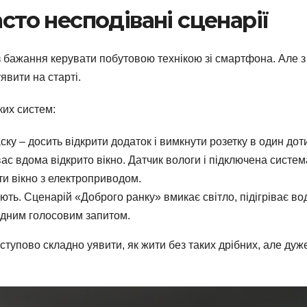
асто несподівані сценарії
 бажання керувати побутовою технікою зі смартфона. Але з
явити на старті.
ких систем:
ску – досить відкрити додаток і вимкнути розетку в один доти
вас вдома відкрито вікно. Датчик вологи і підключена систем
ти вікно з електроприводом.
ають. Сценарій «Доброго ранку» вмикає світло, підігріває во
 одним голосовим запитом.
оступово складно уявити, як жити без таких дрібних, але дуж