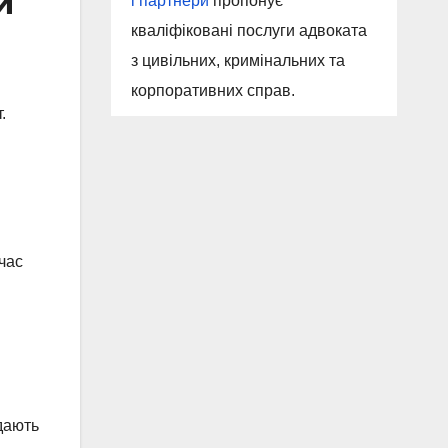
и
і партнери
пропонує
кваліфіковані послуги адвоката
з цивільних, кримінальних та
корпоративних справ.
.
я
 час
дають