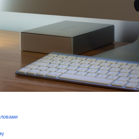
словами
му