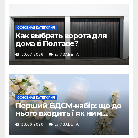
ОСНОВНАЯ КАТЕГОРИЯ
Как выбрать ворота для
дома в Полтаве?
10.07.2026
ЕЛИЗАВЕТА
ОСНОВНАЯ КАТЕГОРИЯ
Перший БДСМ-набір: що до
нього входить і як ним
користуватися
23.06.2026
ЕЛИЗАВЕТА