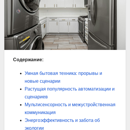
Содержание:
Умная бытовая техника: прорывы и
новые сценарии
Растущая популярность автоматизации и
сценариев
Мультисенсорность и межустройственная
коммуникация
Энергоэффективность и забота об
экологии