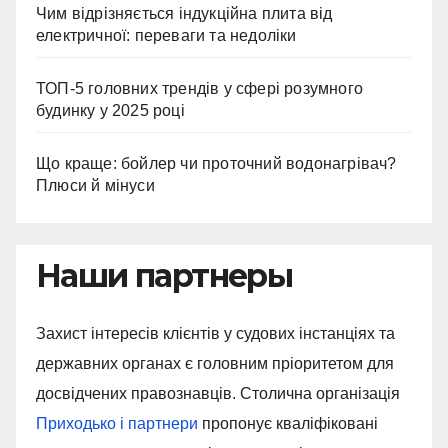
Чим відрізняється індукційна плита від
електричної: переваги та недоліки
ТОП-5 головних трендів у сфері розумного
будинку у 2025 році
Що краще: бойлер чи проточний водонагрівач?
Плюси й мінуси
Наши партнеры
Захист інтересів клієнтів у судових інстанціях та
державних органах є головним пріоритетом для
досвідчених правознавців. Столична організація
Приходько і партнери
пропонує кваліфіковані