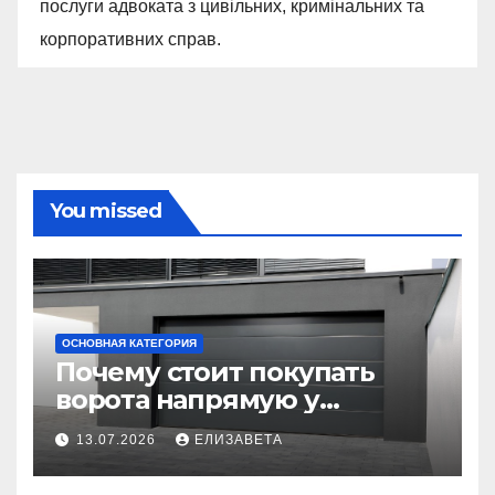
послуги адвоката з цивільних, кримінальних та
корпоративних справ.
You missed
ОСНОВНАЯ КАТЕГОРИЯ
Почему стоит покупать
ворота напрямую у
производителя
13.07.2026
ЕЛИЗАВЕТА