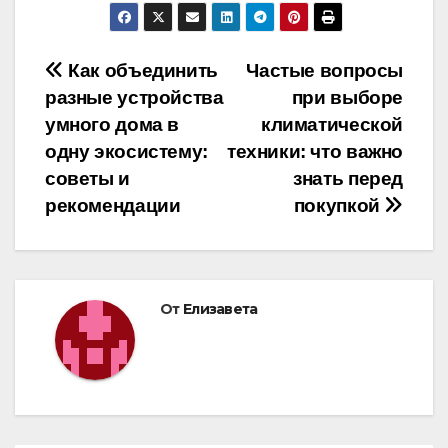
Навигация
Как объединить
Частые вопросы
разные устройства
при выборе
по
умного дома в
климатической
записям
одну экосистему:
техники: что важно
советы и
знать перед
рекомендации
покупкой
От
Елизавета