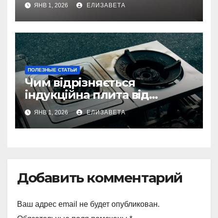
ЯНВ 1, 2026
ЕЛИЗАВЕТА
ПОЛЕЗНЫЕ СТАТЬИ
Чим відрізняється
індукційна плита від
електричної: переваги та
ЯНВ 1, 2026
ЕЛИЗАВЕТА
недоліки
Добавить комментарий
Ваш адрес email не будет опубликован.