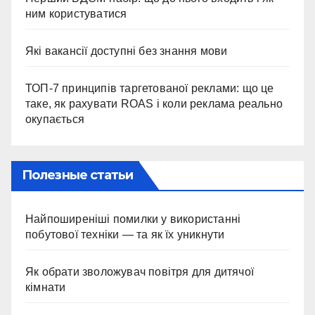
ним користуватися
Які вакансії доступні без знання мови
ТОП-7 принципів таргетованої реклами: що це
таке, як рахувати ROAS і коли реклама реально
окупається
Полезные статьи
Найпоширеніші помилки у використанні
побутової техніки — та як їх уникнути
Як обрати зволожувач повітря для дитячої
кімнати