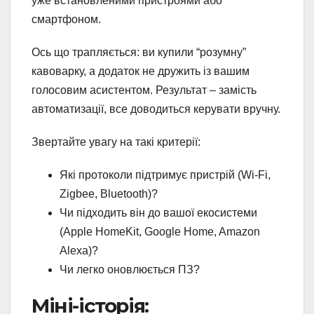
уже встановленими пристроями або
смартфоном.
Ось що трапляється: ви купили “розумну”
кавоварку, а додаток не дружить із вашим
голосовим асистентом. Результат – замість
автоматизації, все доводиться керувати вручну.
Звертайте увагу на такі критерії:
Які протоколи підтримує пристрій (Wi-Fi,
Zigbee, Bluetooth)?
Чи підходить він до вашої екосистеми
(Apple HomeKit, Google Home, Amazon
Alexa)?
Чи легко оновлюється ПЗ?
Міні-історія: