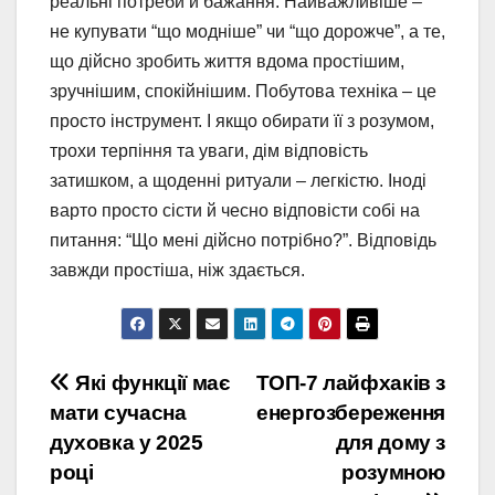
реальні потреби й бажання. Найважливіше –
не купувати “що модніше” чи “що дорожче”, а те,
що дійсно зробить життя вдома простішим,
зручнішим, спокійнішим. Побутова техніка – це
просто інструмент. І якщо обирати її з розумом,
трохи терпіння та уваги, дім відповість
затишком, а щоденні ритуали – легкістю. Іноді
варто просто сісти й чесно відповісти собі на
питання: “Що мені дійсно потрібно?”. Відповідь
завжди простіша, ніж здається.
Навигация
Які функції має
ТОП-7 лайфхаків з
мати сучасна
енергозбереження
по
духовка у 2025
для дому з
записям
році
розумною