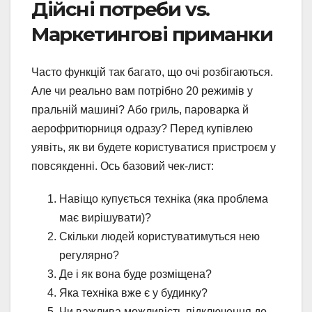
Дійсні потреби vs.
Маркетингові приманки
Часто функцій так багато, що очі розбігаються.
Але чи реально вам потрібно 20 режимів у
пральній машині? Або гриль, пароварка й
аерофритюрниця одразу? Перед купівлею
уявіть, як ви будете користуватися пристроєм у
повсякденні. Ось базовий чек-лист:
Навіщо купується техніка (яка проблема
має вирішувати)?
Скільки людей користуватимуться нею
регулярно?
Де і як вона буде розміщена?
Яка техніка вже є у будинку?
Чи важлива можливість підключення до