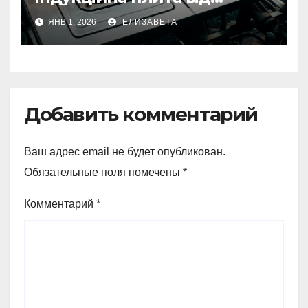
електричної: переваги та
ЯНВ 1, 2026
ЕЛИЗАВЕТА
недоліки
Добавить комментарий
Ваш адрес email не будет опубликован.
Обязательные поля помечены
*
Комментарий
*