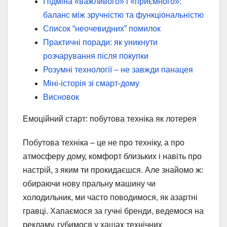
Підміна «важливого» і «приємного»:
баланс між зручністю та функціональністю
Список “неочевидних” помилок
Практичні поради: як уникнути
розчарування після покупки
Розумні технології – не завжди панацея
Міні-історія зі смарт-дому
Висновок
Емоційний старт: побутова техніка як лотерея
Побутова техніка – це не про техніку, а про
атмосферу дому, комфорт близьких і навіть про
настрій, з яким ти прокидаєшся. Але знайомо ж:
обираючи нову пральну машину чи
холодильник, ми часто поводимося, як азартні
гравці. Хапаємося за гучні бренди, ведемося на
рекламу, губимося у хащах технічних