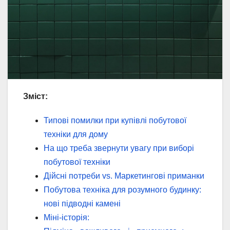
Зміст:
Типові помилки при купівлі побутової
техніки для дому
На що треба звернути увагу при виборі
побутової техніки
Дійсні потреби vs. Маркетингові приманки
Побутова техніка для розумного будинку:
нові підводні камені
Міні-історія: