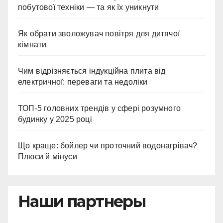
побутової техніки — та як їх уникнути
Як обрати зволожувач повітря для дитячої
кімнати
Чим відрізняється індукційна плита від
електричної: переваги та недоліки
ТОП-5 головних трендів у сфері розумного
будинку у 2025 році
Що краще: бойлер чи проточний водонагрівач?
Плюси й мінуси
Наши партнеры