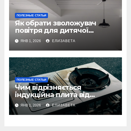
ПОЛЕЗНЫЕ СТАТЬИ
Як обрати зволожувач
повітря для дитячої
кімнати
ЯНВ 1, 2026
ЕЛИЗАВЕТА
ПОЛЕЗНЫЕ СТАТЬИ
Чим відрізняється
індукційна плита від
електричної: переваги та
ЯНВ 1, 2026
ЕЛИЗАВЕТА
недоліки