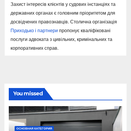
Захист інтересів клієнтів у судових інстанціях та
державних органах є головним пріоритетом для
досвідчених правознавців. Столична організація
Приходько і партнери
пропонує кваліфіковані
послуги адвоката з цивільних, кримінальних та
корпоративних справ.
You missed
ОСНОВНАЯ КАТЕГОРИЯ