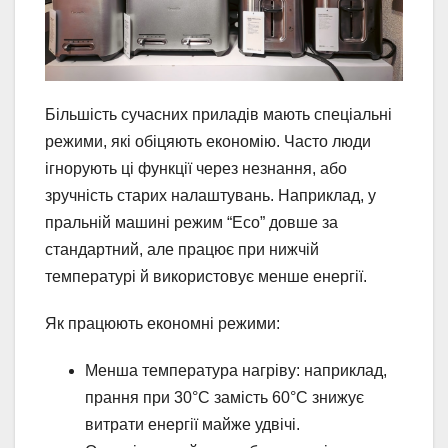
Більшість сучасних приладів мають спеціальні
режими, які обіцяють економію. Часто люди
ігнорують ці функції через незнання, або
зручність старих налаштувань. Наприклад, у
пральній машині режим “Eco” довше за
стандартний, але працює при нижчій
температурі й використовує менше енергії.
Як працюють економні режими:
Менша температура нагріву: наприклад,
прання при 30°C замість 60°C знижує
витрати енергії майже удвічі.