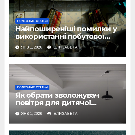
ПОЛЕЗНЫЕ СТАТЬИ
Найпоширеніші помилки у
використанні побутової
техніки — та як їх уникнути
ЯНВ 1, 2026
ЕЛИЗАВЕТА
ПОЛЕЗНЫЕ СТАТЬИ
Як обрати зволожувач
повітря для дитячої
кімнати
ЯНВ 1, 2026
ЕЛИЗАВЕТА