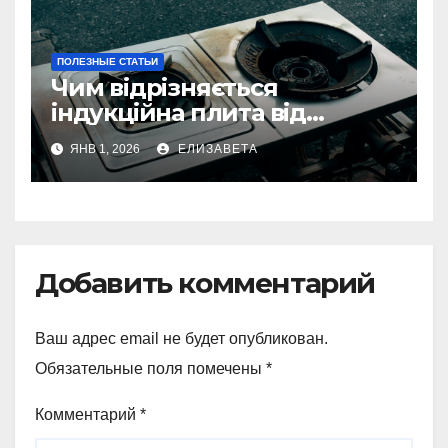
ПОЛЕЗНЫЕ СТАТЬИ
Чим відрізняється
індукційна плита від
електричної: переваги та
ЯНВ 1, 2026
ЕЛИЗАВЕТА
недоліки
Добавить комментарий
Ваш адрес email не будет опубликован.
Обязательные поля помечены
*
Комментарий
*