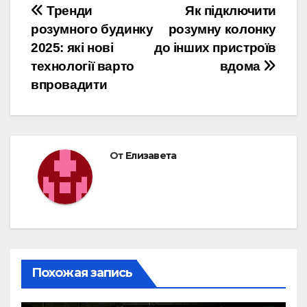
Навигация
Тренди
Як підключити
розумного будинку
розумну колонку
по
2025: які нові
до інших пристроїв
записям
технології варто
вдома
впровадити
От
Елизавета
Похожая запись