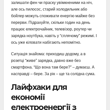
залишати фен чи праску увімкненими на ніч,
але ось пилосос, старий холодильник або
бойлер можуть споживати енергію майже без
перерви. Підрахуйте, скільки годин на день
працює електрочайник, телевізор, роутер чи
зарядка ноутбука, навіть у “сплячому” режимі. І
ось уже кіловати набігають непомітно.
Ситуація знайома: приходиш додому, а в
розетці “живе” зарядка, давно вже без
смартфона. “Що вона там бере?” – думаєш. А
насправді – бере. За рік – ще та солідна сума.
Лайфхаки для
економії
електроенергії з