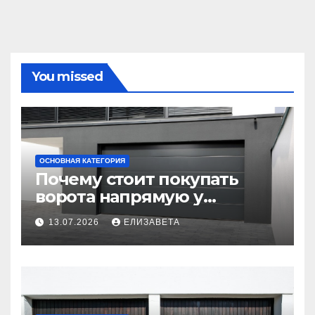
You missed
ОСНОВНАЯ КАТЕГОРИЯ
Почему стоит покупать
ворота напрямую у
производителя
13.07.2026
ЕЛИЗАВЕТА