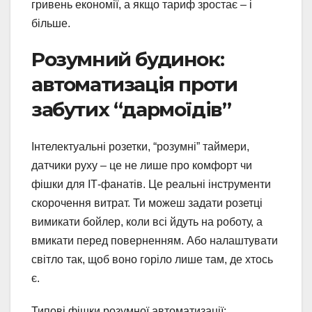
гривень економії, а якщо тариф зростає – і
більше.
Розумний будинок:
автоматизація проти
забутих “дармоїдів”
Інтелектуальні розетки, “розумні” таймери,
датчики руху – це не лише про комфорт чи
фішки для ІТ-фанатів. Це реальні інструменти
скорочення витрат. Ти можеш задати розетці
вимикати бойлер, коли всі йдуть на роботу, а
вмикати перед поверненням. Або налаштувати
світло так, щоб воно горіло лише там, де хтось
є.
Типові фішки розумної автоматизації: