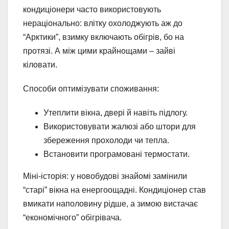
кондиціонери часто використовують
нераціонально: влітку охолоджують аж до
“Арктики”, взимку включають обігрів, бо на
протязі. А між цими крайнощами – зайві
кіловати.
Способи оптимізувати споживання:
Утеплити вікна, двері й навіть підлогу.
Використовувати жалюзі або штори для
збереження прохолоди чи тепла.
Встановити програмовані термостати.
Міні-історія: у новобудові знайомі замінили
“старі” вікна на енергоощадні. Кондиціонер став
вмикати наполовину рідше, а зимою вистачає
“економічного” обігрівача.