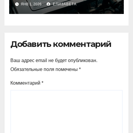
електричної: переваги та
ЯНВ 1, 2026
ЕЛИЗАВЕТА
недоліки
Добавить комментарий
Ваш адрес email не будет опубликован.
Обязательные поля помечены
*
Комментарий
*