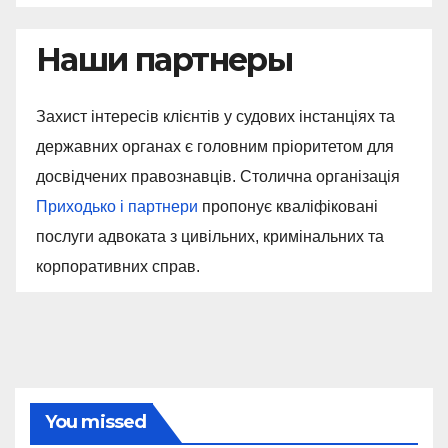
Наши партнеры
Захист інтересів клієнтів у судових інстанціях та
державних органах є головним пріоритетом для
досвідчених правознавців. Столична організація
Приходько і партнери
пропонує кваліфіковані
послуги адвоката з цивільних, кримінальних та
корпоративних справ.
You missed