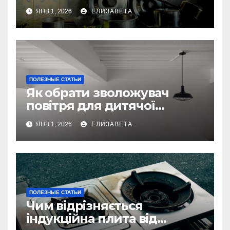
техніки — та як їх уникнути
ЯНВ 1, 2026
ЕЛИЗАВЕТА
ПОЛЕЗНЫЕ СТАТЬИ
Як обрати зволожувач
повітря для дитячої
кімнати
ЯНВ 1, 2026
ЕЛИЗАВЕТА
ПОЛЕЗНЫЕ СТАТЬИ
Чим відрізняється
індукційна плита від