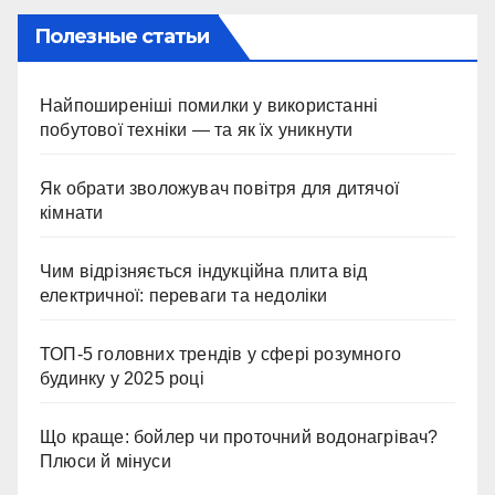
Полезные статьи
Найпоширеніші помилки у використанні
побутової техніки — та як їх уникнути
Як обрати зволожувач повітря для дитячої
кімнати
Чим відрізняється індукційна плита від
електричної: переваги та недоліки
ТОП-5 головних трендів у сфері розумного
будинку у 2025 році
Що краще: бойлер чи проточний водонагрівач?
Плюси й мінуси