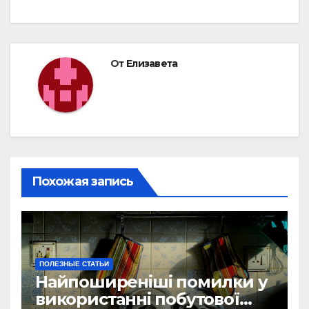
От
Елизавета
Похожая запись
ПОЛЕЗНЫЕ СТАТЬИ
Найпоширеніші помилки у
використанні побутової