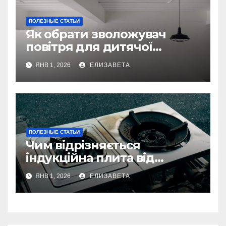
ПОЛЕЗНЫЕ СТАТЬИ
Як обрати зволожувач
повітря для дитячої
кімнати
ЯНВ 1, 2026
ЕЛИЗАВЕТА
ПОЛЕЗНЫЕ СТАТЬИ
Чим відрізняється
індукційна плита від
електричної: переваги та
ЯНВ 1, 2026
ЕЛИЗАВЕТА
недоліки