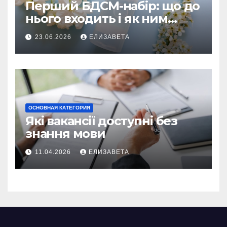
Перший БДСМ-набір: що до
нього входить і як ним
користуватися
23.06.2026
ЕЛИЗАВЕТА
ОСНОВНАЯ КАТЕГОРИЯ
Які вакансії доступні без
знання мови
11.04.2026
ЕЛИЗАВЕТА