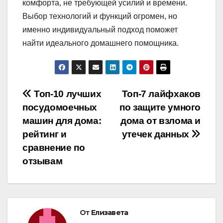
комфорта, не требующей усилий и времени.
Выбор технологий и функций огромен, но
именно индивидуальный подход поможет
найти идеального домашнего помощника.
Навигация
Топ-10 лучших
Топ-7 лайфхаков
посудомоечных
по защите умного
по
машин для дома:
дома от взлома и
записям
рейтинг и
утечек данных
сравнение по
отзывам
От
Елизавета