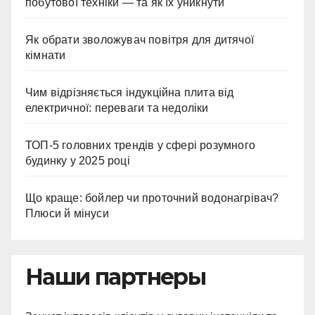
побутової техніки — та як їх уникнути
Як обрати зволожувач повітря для дитячої
кімнати
Чим відрізняється індукційна плита від
електричної: переваги та недоліки
ТОП-5 головних трендів у сфері розумного
будинку у 2025 році
Що краще: бойлер чи проточний водонагрівач?
Плюси й мінуси
Наши партнеры