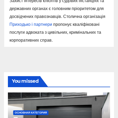
Захист інтересів клієнтів у судових інстанціях та
державних органах є головним пріоритетом для
досвідчених правознавців. Столична організація
Приходько і партнери
пропонує кваліфіковані
послуги адвоката з цивільних, кримінальних та
корпоративних справ.
You missed
ОСНОВНАЯ КАТЕГОРИЯ