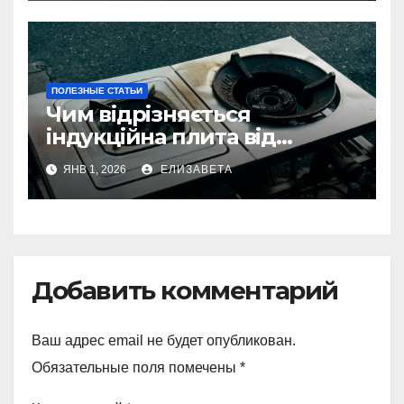
ПОЛЕЗНЫЕ СТАТЬИ
Чим відрізняється
індукційна плита від
електричної: переваги та
ЯНВ 1, 2026
ЕЛИЗАВЕТА
недоліки
Добавить комментарий
Ваш адрес email не будет опубликован.
Обязательные поля помечены
*