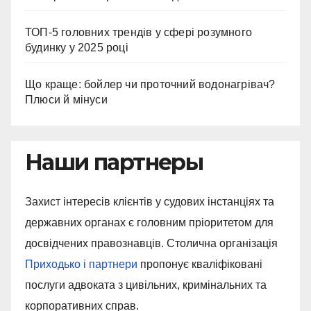
ТОП-5 головних трендів у сфері розумного
будинку у 2025 році
Що краще: бойлер чи проточний водонагрівач?
Плюси й мінуси
Наши партнеры
Захист інтересів клієнтів у судових інстанціях та
державних органах є головним пріоритетом для
досвідчених правознавців. Столична організація
Приходько і партнери
пропонує кваліфіковані
послуги адвоката з цивільних, кримінальних та
корпоративних справ.