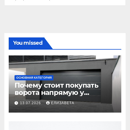
You missed
ОСНОВНАЯ КАТЕГОРИЯ
Почему стоит покупать
ворота напрямую у
производителя
13.07.2026
ЕЛИЗАВЕТА