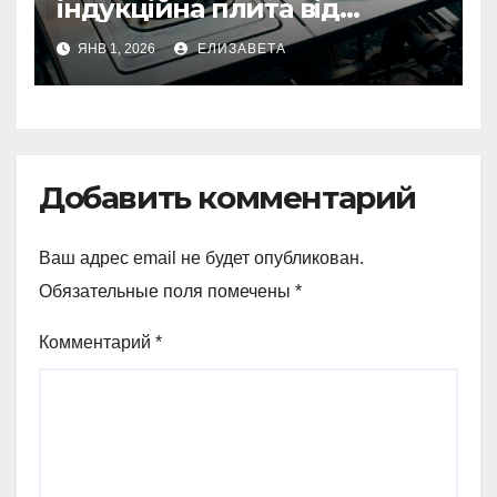
індукційна плита від
електричної: переваги та
ЯНВ 1, 2026
ЕЛИЗАВЕТА
недоліки
Добавить комментарий
Ваш адрес email не будет опубликован.
Обязательные поля помечены
*
Комментарий
*