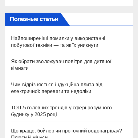
Полезные статьи
Найпоширеніші помилки у використанні
побутової техніки — та як їх уникнути
Як обрати зволожувач повітря для дитячої
кімнати
Чим відрізняється індукційна плита від
електричної: переваги та недоліки
ТОП-5 головних трендів у сфері розумного
будинку у 2025 році
Що краще: бойлер чи проточний водонагрівач?
Плюси й мінуси