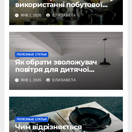
використанні побутової
техніки — та як їх уникнути
ЯНВ 1, 2026
ЕЛИЗАВЕТА
ПОЛЕЗНЫЕ СТАТЬИ
Як обрати зволожувач
повітря для дитячої
кімнати
ЯНВ 1, 2026
ЕЛИЗАВЕТА
ПОЛЕЗНЫЕ СТАТЬИ
Чим відрізняється