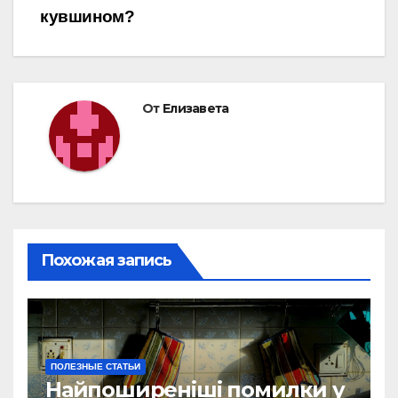
кувшином?
От
Елизавета
Похожая запись
ПОЛЕЗНЫЕ СТАТЬИ
Найпоширеніші помилки у