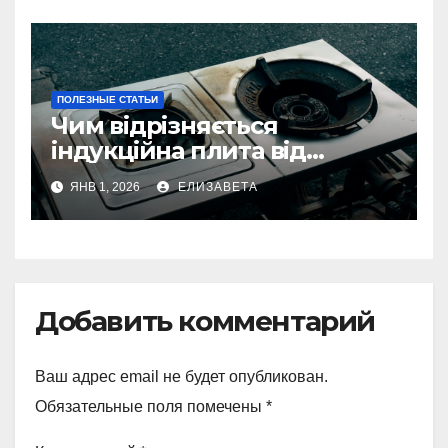
ПОЛЕЗНЫЕ СТАТЬИ
Чим відрізняється
індукційна плита від
електричної: переваги та
ЯНВ 1, 2026
ЕЛИЗАВЕТА
недоліки
Добавить комментарий
Ваш адрес email не будет опубликован.
Обязательные поля помечены
*