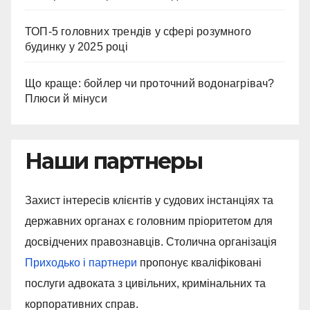
ТОП-5 головних трендів у сфері розумного
будинку у 2025 році
Що краще: бойлер чи проточний водонагрівач?
Плюси й мінуси
Наши партнеры
Захист інтересів клієнтів у судових інстанціях та
державних органах є головним пріоритетом для
досвідчених правознавців. Столична організація
Приходько і партнери
пропонує кваліфіковані
послуги адвоката з цивільних, кримінальних та
корпоративних справ.