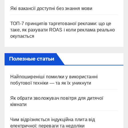
Які вакансії доступні без знання мови
ТОП-7 принципів таргетованої реклами: що це
таке, як рахувати ROAS і коли реклама реально
окупається
Полезные статьи
Найпоширеніші помилки у використанні
побутової техніки — та як їх уникнути
Як обрати зволожувач повітря для дитячої
кімнати
Чим відрізняється індукційна плита від
електричної: переваги та недоліки