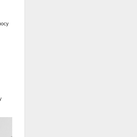
носу
у