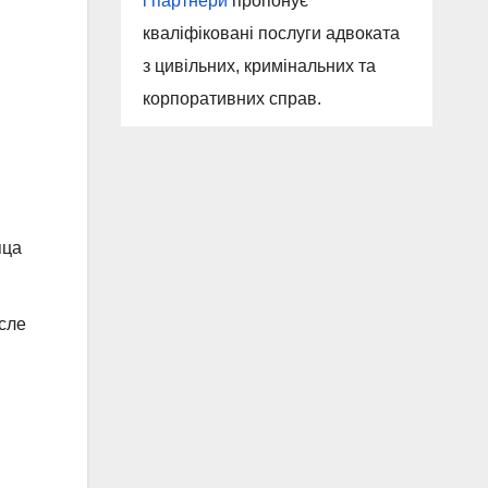
і партнери
пропонує
кваліфіковані послуги адвоката
з цивільних, кримінальних та
корпоративних справ.
яца
осле