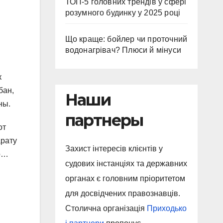
ТОП-5 головних трендів у сфері
розумного будинку у 2025 році
Що краще: бойлер чи проточний
водонагрівач? Плюси й мінуси
к
бан,
Наши
ны.
партнеры
от
арату
Захист інтересів клієнтів у
тр…
судових інстанціях та державних
органах є головним пріоритетом
для досвідчених правознавців.
Столична організація
Приходько