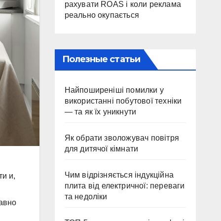
рахувати ROAS і коли реклама
реально окупається
Полезные статьи
Найпоширеніші помилки у
використанні побутової техніки
— та як їх уникнути
Як обрати зволожувач повітря
для дитячої кімнати
Чим відрізняється індукційна
и и,
плита від електричної: переваги
та недоліки
давно