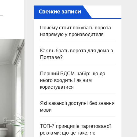
Свежие записи
Почему стоит покупать ворота
напрямую у производителя
Как выбрать ворота для дома в
Полтаве?
Перший БДСМ-набір: що до
нього входить і як ним
користуватися
Які вакансії доступні без знання
мови
ТОП-7 принципів таргетованої
реклами: що це таке, як