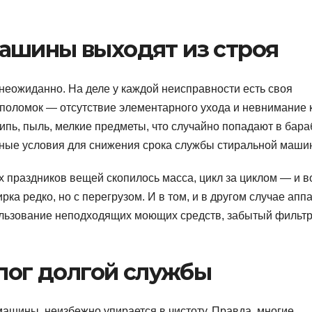
ашины выходят из строя
 неожиданно. На деле у каждой неисправности есть своя
поломок — отсутствие элементарного ухода и невнимание 
пь, пыль, мелкие предметы, что случайно попадают в бара
ьные условия для снижения срока службы стиральной маши
 праздников вещей скопилось масса, цикл за циклом — и в
ка редко, но с перегрузом. И в том, и в другом случае апп
спользование неподходящих моющих средств, забытый филь
алог долгой службы
машины, неизбежно упирается в чистоту. Правда, многие