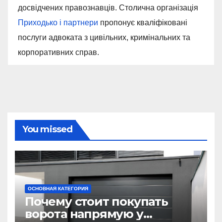
досвідчених правознавців. Столична організація
Приходько і партнери
пропонує кваліфіковані
послуги адвоката з цивільних, кримінальних та
корпоративних справ.
You missed
ОСНОВНАЯ КАТЕГОРИЯ
Почему стоит покупать
ворота напрямую у