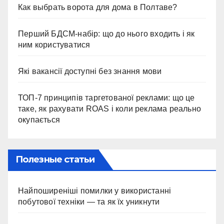
Как выбрать ворота для дома в Полтаве?
Перший БДСМ-набір: що до нього входить і як
ним користуватися
Які вакансії доступні без знання мови
ТОП-7 принципів таргетованої реклами: що це
таке, як рахувати ROAS і коли реклама реально
окупається
Полезные статьи
Найпоширеніші помилки у використанні
побутової техніки — та як їх уникнути