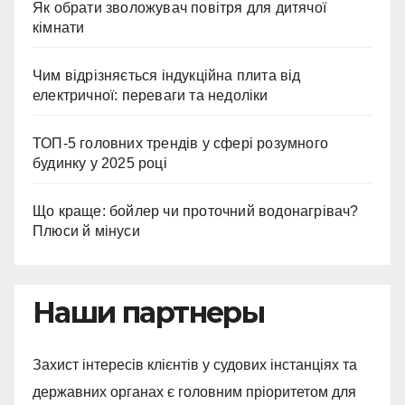
Як обрати зволожувач повітря для дитячої
кімнати
Чим відрізняється індукційна плита від
електричної: переваги та недоліки
ТОП-5 головних трендів у сфері розумного
будинку у 2025 році
Що краще: бойлер чи проточний водонагрівач?
Плюси й мінуси
Наши партнеры
Захист інтересів клієнтів у судових інстанціях та
державних органах є головним пріоритетом для