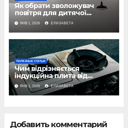
Як обрати зволожувач
повітря для дитячої
кімнати
ЯНВ 1, 2026
ЕЛИЗАВЕТА
ПОЛЕЗНЫЕ СТАТЬИ
Чим відрізняється
індукційна плита від
електричної: переваги та
ЯНВ 1, 2026
ЕЛИЗАВЕТА
недоліки
Добавить комментарий