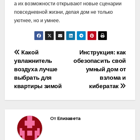
а их возможности открывают новые сценарии
повседневной жизни, делая дом не только
уютнее, но и умнее.
Навигация
Какой
Инструкция: как
увлажнитель
обезопасить свой
по
воздуха лучше
умный дом от
записям
выбрать для
взлома и
квартиры зимой
кибератак
От
Елизавета