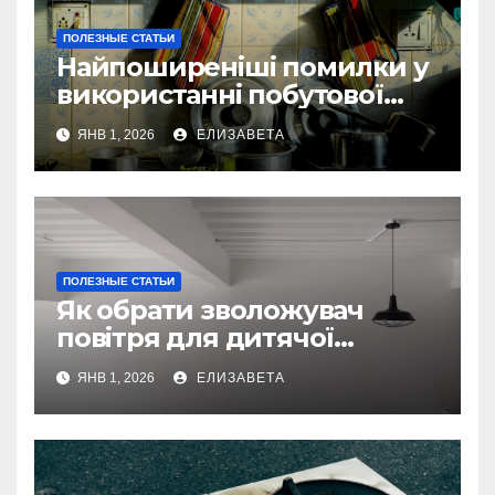
ПОЛЕЗНЫЕ СТАТЬИ
Найпоширеніші помилки у
використанні побутової
техніки — та як їх уникнути
ЯНВ 1, 2026
ЕЛИЗАВЕТА
ПОЛЕЗНЫЕ СТАТЬИ
Як обрати зволожувач
повітря для дитячої
кімнати
ЯНВ 1, 2026
ЕЛИЗАВЕТА