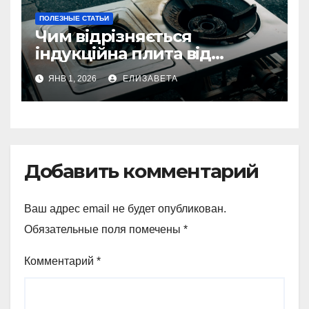
ПОЛЕЗНЫЕ СТАТЬИ
Чим відрізняється
індукційна плита від
електричної: переваги та
ЯНВ 1, 2026
ЕЛИЗАВЕТА
недоліки
Добавить комментарий
Ваш адрес email не будет опубликован.
Обязательные поля помечены
*
Комментарий
*