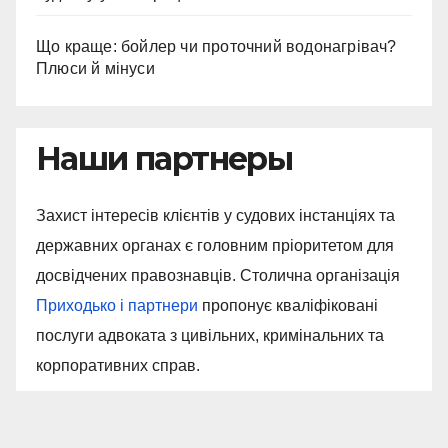
Що краще: бойлер чи проточний водонагрівач?
Плюси й мінуси
Наши партнеры
Захист інтересів клієнтів у судових інстанціях та
державних органах є головним пріоритетом для
досвідчених правознавців. Столична організація
Приходько і партнери
пропонує кваліфіковані
послуги адвоката з цивільних, кримінальних та
корпоративних справ.