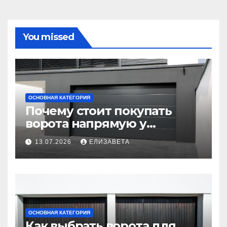
You missed
ОСНОВНАЯ КАТЕГОРИЯ
Почему стоит покупать
ворота напрямую у
производителя
13.07.2026
ЕЛИЗАВЕТА
ОСНОВНАЯ КАТЕГОРИЯ
Как выбрать ворота для