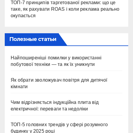
ТОП-7 принципів таргетованої реклами: що це
таке, як рахувати ROAS і коли реклама реально
окупається
Полезные статьи
Найпоширеніші помилки у використанні
побутової техніки — та як їх уникнути
Як обрати зволожувач повітря для дитячої
кімнати
Чим відрізняється індукційна плита від
електричної: переваги та недоліки
ТОП-5 головних трендів у сфері розумного
будинку у 2025 році