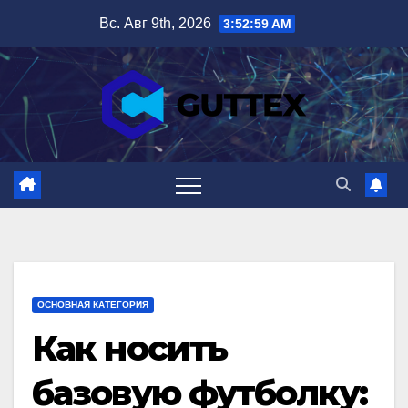
Перейти
Вс. Авг 9th, 2026
3:53:00 AM
к
содержимому
ОСНОВНАЯ КАТЕГОРИЯ
Как носить
базовую футболку: