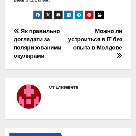
день и событие.
Навигация
Як правильно
Можно ли
доглядати за
устроиться в IT без
по
поляризованими
опыта в Молдове
записям
окулярами
От
Елизавета