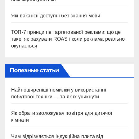
Які вакансії доступні без знання мови
ТОП-7 принципів таргетованої реклами: що це
таке, як рахувати ROAS і коли реклама реально
окупається
Полезные статьи
Найпоширеніші помилки у використанні
побутової техніки — та як їх уникнути
Як обрати зволожувач повітря для дитячої
кімнати
Чим відрізняється індукційна плита від