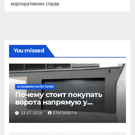
корпоративних справ.
You missed
ОСНОВНАЯ КАТЕГОРИЯ
Почему стоит покупать
ворота напрямую у
производителя
13.07.2026
ЕЛИЗАВЕТА