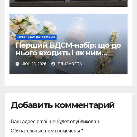
ОСНОВНАЯ КАТЕГОРИЯ
Перший БДСМ-набір: що до
нього входить і як ним
користуватися
ИЮН 23, 2026
ЕЛИЗАВЕТА
Добавить комментарий
Ваш адрес email не будет опубликован.
Обязательные поля помечены
*