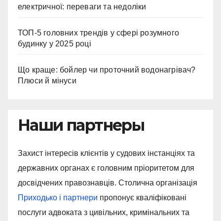
електричної: переваги та недоліки
ТОП-5 головних трендів у сфері розумного
будинку у 2025 році
Що краще: бойлер чи проточний водонагрівач?
Плюси й мінуси
Наши партнеры
Захист інтересів клієнтів у судових інстанціях та
державних органах є головним пріоритетом для
досвідчених правознавців. Столична організація
Приходько і партнери
пропонує кваліфіковані
послуги адвоката з цивільних, кримінальних та