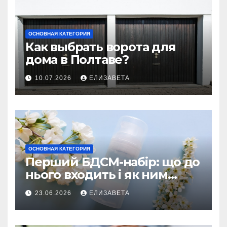
ОСНОВНАЯ КАТЕГОРИЯ
Как выбрать ворота для
дома в Полтаве?
10.07.2026
ЕЛИЗАВЕТА
ОСНОВНАЯ КАТЕГОРИЯ
Перший БДСМ-набір: що до
нього входить і як ним
користуватися
23.06.2026
ЕЛИЗАВЕТА