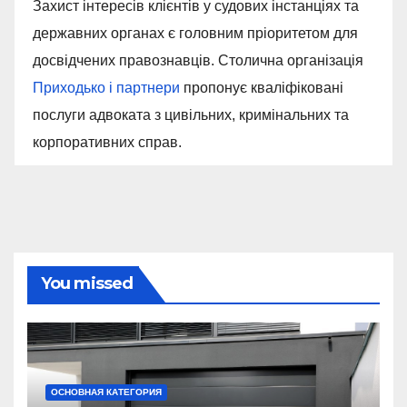
Захист інтересів клієнтів у судових інстанціях та
державних органах є головним пріоритетом для
досвідчених правознавців. Столична організація
Приходько і партнери
пропонує кваліфіковані
послуги адвоката з цивільних, кримінальних та
корпоративних справ.
You missed
ОСНОВНАЯ КАТЕГОРИЯ