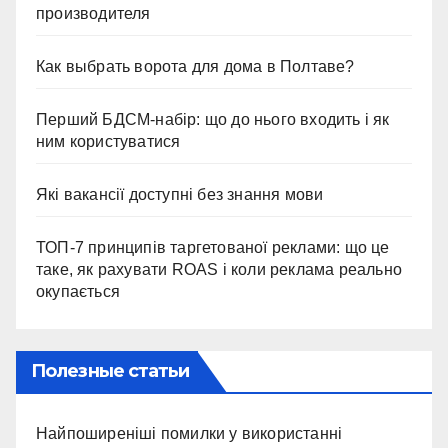
производителя
Как выбрать ворота для дома в Полтаве?
Перший БДСМ-набір: що до нього входить і як
ним користуватися
Які вакансії доступні без знання мови
ТОП-7 принципів таргетованої реклами: що це
таке, як рахувати ROAS і коли реклама реально
окупається
Полезные статьи
Найпоширеніші помилки у використанні