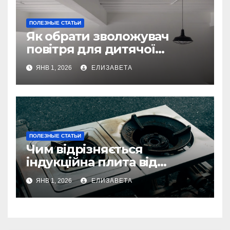
ПОЛЕЗНЫЕ СТАТЬИ
Як обрати зволожувач
повітря для дитячої
кімнати
ЯНВ 1, 2026
ЕЛИЗАВЕТА
ПОЛЕЗНЫЕ СТАТЬИ
Чим відрізняється
індукційна плита від
електричної: переваги та
ЯНВ 1, 2026
ЕЛИЗАВЕТА
недоліки