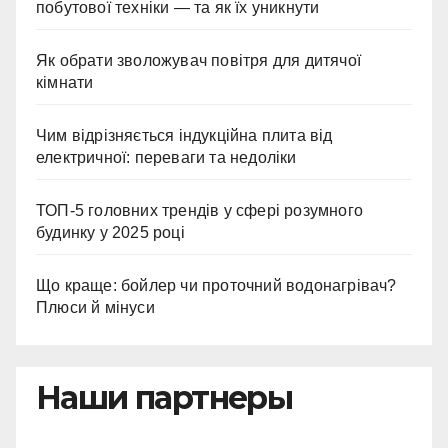
побутової техніки — та як їх уникнути
Як обрати зволожувач повітря для дитячої
кімнати
Чим відрізняється індукційна плита від
електричної: переваги та недоліки
ТОП-5 головних трендів у сфері розумного
будинку у 2025 році
Що краще: бойлер чи проточний водонагрівач?
Плюси й мінуси
Наши партнеры