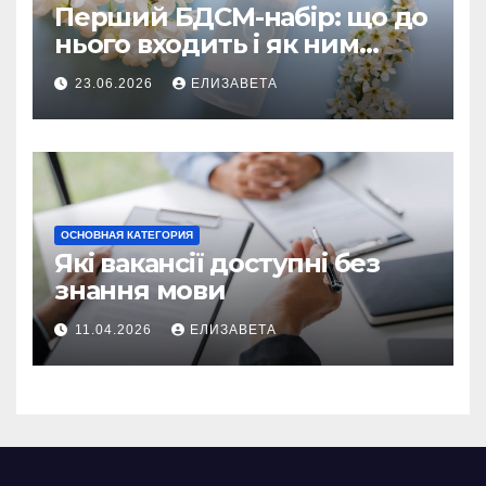
Перший БДСМ-набір: що до
нього входить і як ним
користуватися
23.06.2026
ЕЛИЗАВЕТА
ОСНОВНАЯ КАТЕГОРИЯ
Які вакансії доступні без
знання мови
11.04.2026
ЕЛИЗАВЕТА