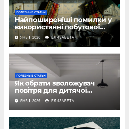
ПОЛЕЗНЫЕ СТАТЬИ
Найпоширеніші помилки у
використанні побутової
техніки — та як їх уникнути
ЯНВ 1, 2026
ЕЛИЗАВЕТА
ПОЛЕЗНЫЕ СТАТЬИ
Як обрати зволожувач
повітря для дитячої
кімнати
ЯНВ 1, 2026
ЕЛИЗАВЕТА