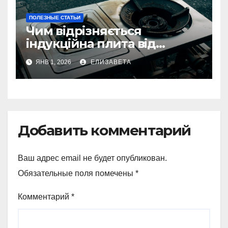
ПОЛЕЗНЫЕ СТАТЬИ
Чим відрізняється
індукційна плита від
електричної: переваги та
ЯНВ 1, 2026
ЕЛИЗАВЕТА
недоліки
Добавить комментарий
Ваш адрес email не будет опубликован.
Обязательные поля помечены
*
Комментарий
*