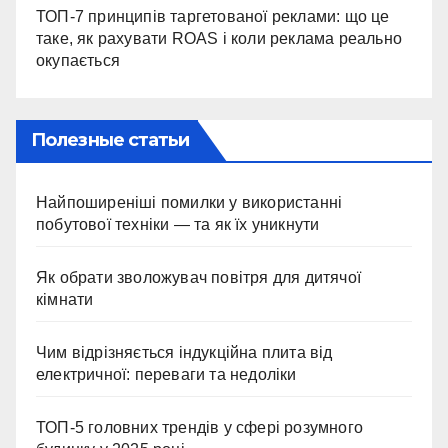
ТОП-7 принципів таргетованої реклами: що це
таке, як рахувати ROAS і коли реклама реально
окупається
Полезные статьи
Найпоширеніші помилки у використанні
побутової техніки — та як їх уникнути
Як обрати зволожувач повітря для дитячої
кімнати
Чим відрізняється індукційна плита від
електричної: переваги та недоліки
ТОП-5 головних трендів у сфері розумного