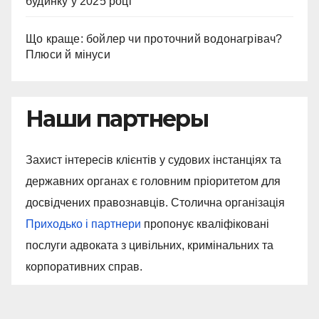
будинку у 2025 році
Що краще: бойлер чи проточний водонагрівач?
Плюси й мінуси
Наши партнеры
Захист інтересів клієнтів у судових інстанціях та
державних органах є головним пріоритетом для
досвідчених правознавців. Столична організація
Приходько і партнери
пропонує кваліфіковані
послуги адвоката з цивільних, кримінальних та
корпоративних справ.