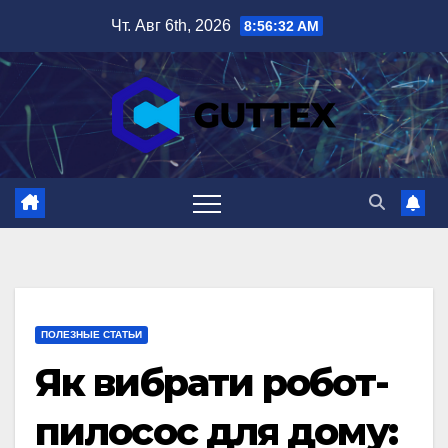
Перейти
Чт. Авг 6th, 2026
8:56:33 AM
к
содержимому
ПОЛЕЗНЫЕ СТАТЬИ
Як вибрати робот-
пилосос для дому: