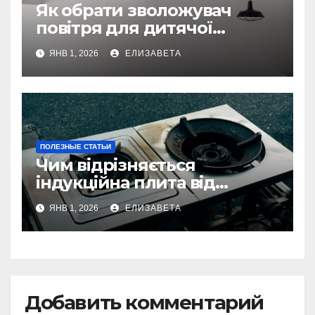
Як обрати зволожувач
повітря для дитячої
кімнати
ЯНВ 1, 2026
ЕЛИЗАВЕТА
ПОЛЕЗНЫЕ СТАТЬИ
Чим відрізняється
індукційна плита від
електричної: переваги та
ЯНВ 1, 2026
ЕЛИЗАВЕТА
недоліки
Добавить комментарий