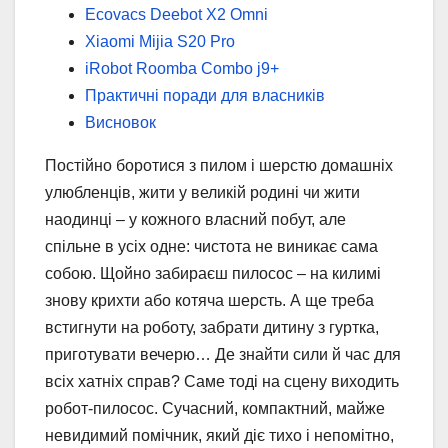
Ecovacs Deebot X2 Omni
Xiaomi Mijia S20 Pro
iRobot Roomba Combo j9+
Практичні поради для власників
Висновок
Постійно боротися з пилом і шерстю домашніх
улюбленців, жити у великій родині чи жити
наодинці – у кожного власний побут, але
спільне в усіх одне: чистота не виникає сама
собою. Щойно забираєш пилосос – на килимі
знову крихти або котяча шерсть. А ще треба
встигнути на роботу, забрати дитину з гуртка,
приготувати вечерю… Де знайти сили й час для
всіх хатніх справ? Саме тоді на сцену виходить
робот-пилосос. Сучасний, компактний, майже
невидимий помічник, який діє тихо і непомітно,