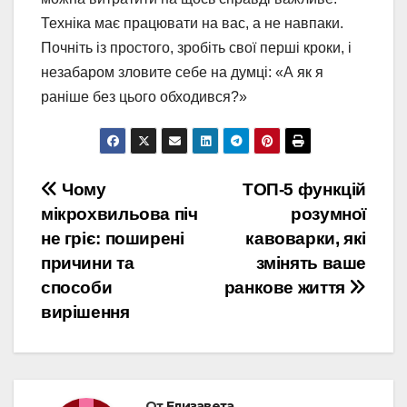
Техніка має працювати на вас, а не навпаки.
Почніть із простого, зробіть свої перші кроки, і
незабаром зловите себе на думці: «А як я
раніше без цього обходився?»
Навигация
Чому
ТОП-5 функцій
мікрохвильова піч
розумної
по
не гріє: поширені
кавоварки, які
записям
причини та
змінять ваше
способи
ранкове життя
вирішення
От
Елизавета