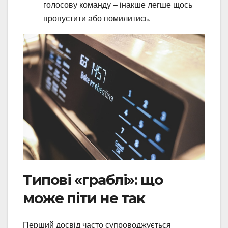
голосову команду – інакше легше щось
пропустити або помилитись.
Типові «граблі»: що
може піти не так
Перший досвід часто супроводжується