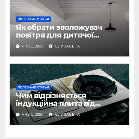
ПОЛЕЗНЫЕ СТАТЬИ
Як обрати зволожувач
повітря для дитячої
кімнати
ЯНВ 1, 2026
ЕЛИЗАВЕТА
ПОЛЕЗНЫЕ СТАТЬИ
Чим відрізняється
індукційна плита від
електричної: переваги та
ЯНВ 1, 2026
ЕЛИЗАВЕТА
недоліки