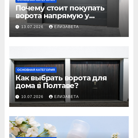
Почему стоит покупать
ворота напрямую у
производителя
13.07.2026
ЕЛИЗАВЕТА
ОСНОВНАЯ КАТЕГОРИЯ
Как выбрать ворота для
дома в Полтаве?
10.07.2026
ЕЛИЗАВЕТА