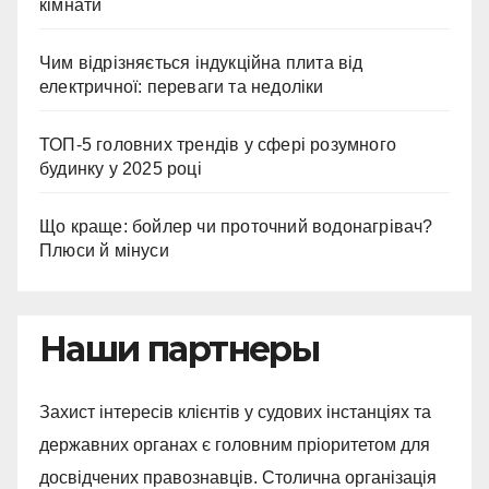
кімнати
Чим відрізняється індукційна плита від
електричної: переваги та недоліки
ТОП-5 головних трендів у сфері розумного
будинку у 2025 році
Що краще: бойлер чи проточний водонагрівач?
Плюси й мінуси
Наши партнеры
Захист інтересів клієнтів у судових інстанціях та
державних органах є головним пріоритетом для
досвідчених правознавців. Столична організація