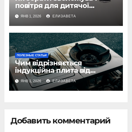
повітря для дитячої
кімнати
ЯНВ 1, 2026
ЕЛИЗАВЕТА
ПОЛЕЗНЫЕ СТАТЬИ
Чим відрізняється
індукційна плита від
електричної: переваги та
ЯНВ 1, 2026
ЕЛИЗАВЕТА
недоліки
Добавить комментарий