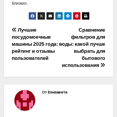
близких.
Навигация
Лучшие
Сравнение
посудомоечные
фильтров для
по
машины 2025 года:
воды: какой лучше
записям
рейтинг и отзывы
выбрать для
пользователей
бытового
использования
От
Елизавета