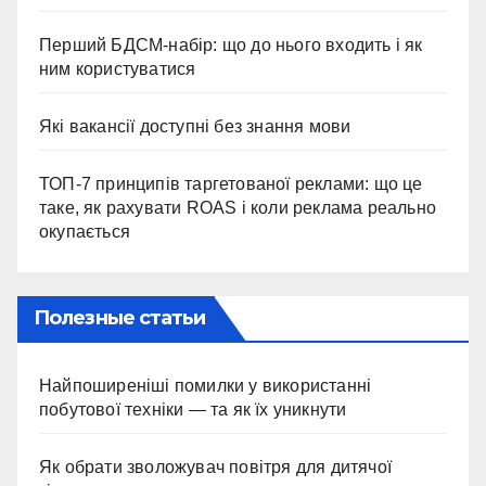
Перший БДСМ-набір: що до нього входить і як
ним користуватися
Які вакансії доступні без знання мови
ТОП-7 принципів таргетованої реклами: що це
таке, як рахувати ROAS і коли реклама реально
окупається
Полезные статьи
Найпоширеніші помилки у використанні
побутової техніки — та як їх уникнути
Як обрати зволожувач повітря для дитячої