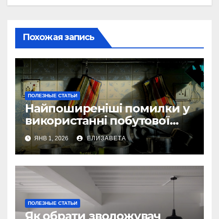
Похожая запись
ПОЛЕЗНЫЕ СТАТЬИ
Найпоширеніші помилки у
використанні побутової
техніки — та як їх уникнути
ЯНВ 1, 2026
ЕЛИЗАВЕТА
ПОЛЕЗНЫЕ СТАТЬИ
Як обрати зволожувач