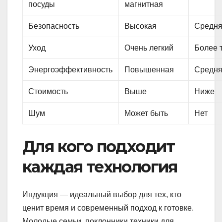
посуды
магнитная
Безопасность
Высокая
Средн
Уход
Очень легкий
Более 
Энергоэффективность
Повышенная
Средн
Стоимость
Выше
Ниже
Шум
Может быть
Нет
Для кого подходит
каждая технология
Индукция — идеальный выбор для тех, кто
ценит время и современный подход к готовке.
Молодые семьи, поклонники техники для