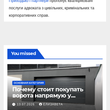
Приходько і партнери
пропонує кваліфіковані
послуги адвоката з цивільних, кримінальних та
корпоративних справ.
You missed
ОСНОВНАЯ КАТЕГОРИЯ
Почему стоит покупать
ворота напрямую у
производителя
13.07.2026
ЕЛИЗАВЕТА