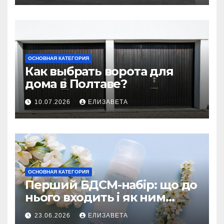
ОСНОВНАЯ КАТЕГОРИЯ
Как выбрать ворота для
дома в Полтаве?
10.07.2026
ЕЛИЗАВЕТА
ОСНОВНАЯ КАТЕГОРИЯ
Перший БДСМ-набір: що до
нього входить і як ним
користуватися
23.06.2026
ЕЛИЗАВЕТА