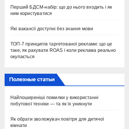
Перший БДСМ-набір: що до нього входить і як
ним користуватися
Які вакансії доступні без знання мови
ТОП-7 принципів таргетованої реклами: що це
таке, як рахувати ROAS і коли реклама реально
окупається
Полезные статьи
Найпоширеніші помилки у використанні
побутової техніки — та як їх уникнути
Як обрати зволожувач повітря для дитячої
кімнати