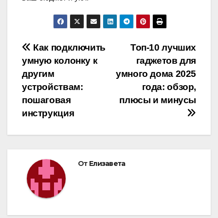
Навигация
Как подключить
Топ-10 лучших
умную колонку к
гаджетов для
по
другим
умного дома 2025
записям
устройствам:
года: обзор,
пошаговая
плюсы и минусы
инструкция
От
Елизавета