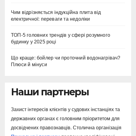
Чим відрізняється індукційна плита від
електричної: переваги та недоліки
ТОП-5 головних трендів у сфері розумного
будинку у 2025 році
Що краще: бойлер чи проточний водонагрівач?
Плюси й мінуси
Наши партнеры
Захист інтересів клієнтів у судових інстанціях та
державних органах є головним пріоритетом для
досвідчених правознавців. Столична організація