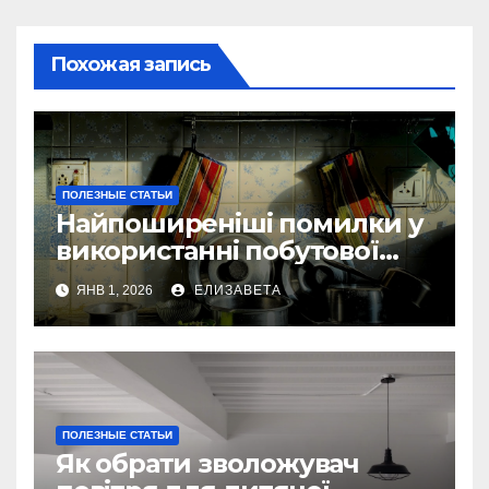
Похожая запись
ПОЛЕЗНЫЕ СТАТЬИ
Найпоширеніші помилки у
використанні побутової
техніки — та як їх уникнути
ЯНВ 1, 2026
ЕЛИЗАВЕТА
ПОЛЕЗНЫЕ СТАТЬИ
Як обрати зволожувач