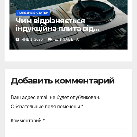
ПОЛЕЗНЫЕ СТАТЬИ
Чим відрізняється
індукційна плита від
електричної: переваги та
ЯНВ 1, 2026
ЕЛИЗАВЕТА
недоліки
Добавить комментарий
Ваш адрес email не будет опубликован.
Обязательные поля помечены
*
Комментарий
*