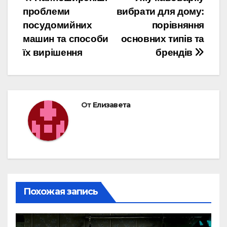
Навигация
проблеми
вибрати для дому:
по
посудомийних
порівняння
записям
машин та способи
основних типів та
їх вирішення
брендів
От
Елизавета
Похожая запись