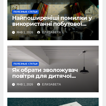
ПОЛЕЗНЫЕ СТАТЬИ
Найпоширеніші помилки у
використанні побутової
техніки — та як їх уникнути
ЯНВ 1, 2026
ЕЛИЗАВЕТА
ПОЛЕЗНЫЕ СТАТЬИ
Як обрати зволожувач
повітря для дитячої
кімнати
ЯНВ 1, 2026
ЕЛИЗАВЕТА