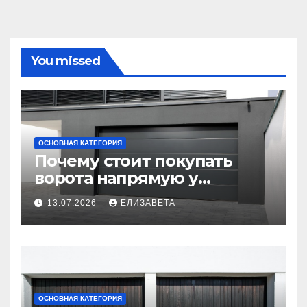
You missed
ОСНОВНАЯ КАТЕГОРИЯ
Почему стоит покупать
ворота напрямую у
производителя
13.07.2026
ЕЛИЗАВЕТА
ОСНОВНАЯ КАТЕГОРИЯ